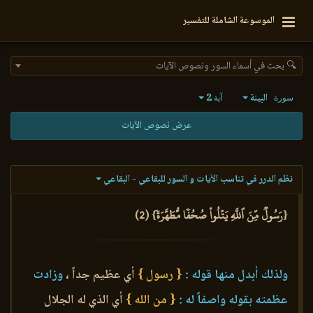
الموسوعة الشاملة للتفسير
🔍 بحث في أسماء السور ونصوص الآيات
البينة
2
سورة
آية
عرض نصوص الآيات
نظم الدرر في تناسب الآيات و السور للبقاعي - البقاعي
{رَسُولٞ مِّنَ ٱللَّهِ يَتۡلُواْ صُحُفٗا مُّطَهَّرَةٗ} (2)
ولذلك أبدل منها قوله :
{ رسول }
أي عظيم جداً ،
وزادت
عظمته بقوله واصفاً له :
{ من الله }
أي الذي له الجلال