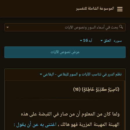
الموسوعة الشاملة للتفسير
🔍 بحث في أسماء السور ونصوص الآيات
العلق
16
سورة
آية
عرض نصوص الآيات
نظم الدرر في تناسب الآيات و السور للبقاعي - البقاعي
{نَاصِيَةٖ كَٰذِبَةٍ خَاطِئَةٖ} (16)
ولما كان من المعلوم أن من صار في القبضة على هذه
الهيئة المهينة المزرية فهو هالك ،
اغتنى به عن أن يقول :