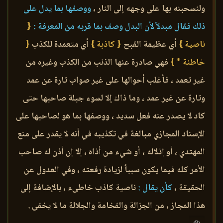
ولنسحبنه بها على وجهه إلى النار ،
ووصفها بما يدل على
ذلك فقال مبدلاً لأن البدل وصف بما قربه من المعرفة :
{
ناصية }
أي عظيمة القبح
{ كاذبة }
أي متعمدة للكذب
{
خاطئة * }
فهي صادرة عنها الذنب من الكذب وغيره من
غير تعمد ، فأغلب أحوالها على غير صواب تارة عن عمد
وتارة عن غير عمد ، وما ذاك إلا لسوء جبلة صاحبها حتى
كاد لا يصدر عنه فعل سديد ، ووصفها بما هو لصاحبها على
الإسناد المجازي مبالغة في تكذيبه في أنه لا يقدر على منع
المهتدي ، أو إذلاله ، أو شيء من أذاه ، إلا إن أذن له صاحب
الأمر كله فيما يكون سبباً لزيادة رفعته ، وفي العدول عن
الحقيقة ،
كأن يقال :
ناصية كاذب خاطىء ، بالإضافة إلى
هذا المجاز ، من الجزالة والفخامة والجلالة ما لا يخفى .