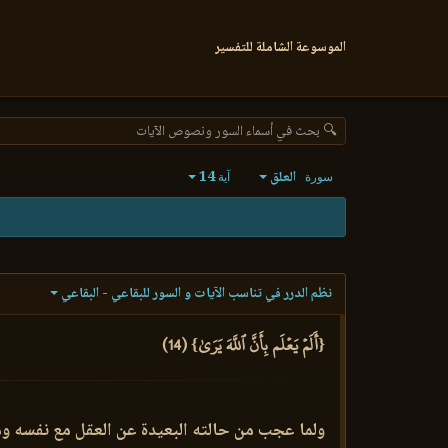
الموسوعة الشاملة للتفسير
🔍 بحث في أسماء السور ونصوص الآيات
العلق
14
سورة
آية
نظم الدرر في تناسب الآيات و السور للبقاعي - البقاعي
{أَلَمۡ يَعۡلَم بِأَنَّ ٱللَّهَ يَرَىٰ} (14)
ولما عجب من حالته البعيدة عن العقل مع نفسه ومع