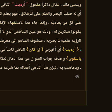
وينسى ذلك ، فقال ذاكراً مفعول
" أرءيت "
الثاني 
أي له صفتا البصر والعلم على الإطلاق ، فهو يعلم 
على كل من يعاديه ، وإنما جاء هذا الاستفهام الإنك
يكونوا منكرين له ، وذلك هو عين التناقض الذي لا أ
الرؤية علمية لا بصرية ، فتشوف السامع إلى معرفته
:
{ أرءيت }
أي أخبرني
{ إن كان }
الناهي ثابتاً في
بالتقوى }
وحذف جواب السؤال عن هذا الحال لدلالة
، ويحاسب به ، ليزن هذا الناهي أفعاله بما شرعه س