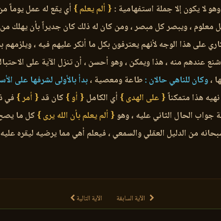
وهو لا يكون إلا جملة استفهامية :
{ ألم يعلم }
أي يقع له عمل يوماً من
كل معلوم ، ويبصر كل مبصر ، ومن كان له ذلك كان جديراً بأن يهلك من
اري على هذا الوجه لأنهم يعترفون بكل ما أنكر عليهم فيه ، ويلزمهم ب
شنع عندهم منه ، هذا ويمكن ، وهو أحسن ، أن تنزل الآية على الاحتباك
ا ،
وكان للناهي حالان :
طاعة ومعصية ،
بدأ بالأولى لشرفها على الأ
 نهيه هذا متمكناً
{ على الهدى }
أي الكامل
{ أو }
كان قد
{ أمر }
في ذل
 جواب الحال الثاني عليه ، وهو
{ ألم يعلم بأن الله يرى }
كل ما يصح أ
بحانه من الدليل العقلي والسمعي ، فيعلم أهي مما يرضيه ليقره عليه 
الآية السابقة
الآية التالية