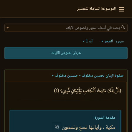
الموسوعة الشاملة للتفسير
🔍 بحث في أسماء السور ونصوص الآيات
الحجر
1
سورة
آية
عرض نصوص الآيات
صفوة البيان لحسين مخلوف - حسنين مخلوف
{الٓرۚ تِلۡكَ ءَايَٰتُ ٱلۡكِتَٰبِ وَقُرۡءَانٖ مُّبِينٖ} (1)
مقدمة السورة:
مكية ، وآياتها تسع وتسعون