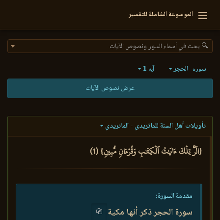
الموسوعة الشاملة للتفسير
🔍 بحث في أسماء السور ونصوص الآيات
الحجر
1
سورة
آية
عرض نصوص الآيات
تأويلات أهل السنة للماتريدي - الماتريدي
{الٓرۚ تِلۡكَ ءَايَٰتُ ٱلۡكِتَٰبِ وَقُرۡءَانٖ مُّبِينٖ} (1)
مقدمة السورة:
سورة الحجر ذكر أنها مكية