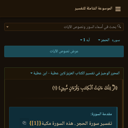
الموسوعة الشاملة للتفسير
🔍 بحث في أسماء السور ونصوص الآيات
الحجر
1
سورة
آية
عرض نصوص الآيات
المحرر الوجيز في تفسير الكتاب العزيز لابن عطية - ابن عطية
{الٓرۚ تِلۡكَ ءَايَٰتُ ٱلۡكِتَٰبِ وَقُرۡءَانٖ مُّبِينٖ} (1)
مقدمة السورة:
تفسير سورة الحجر . هذه السورة مكية
{
[1]
}