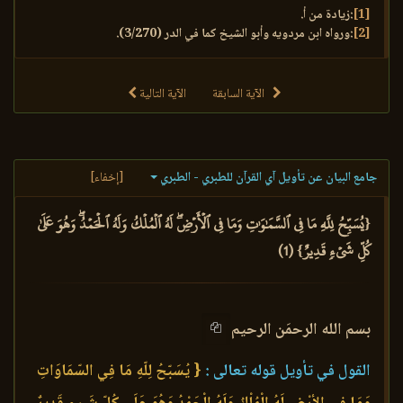
[1]
:زيادة من أ.
[2]
:ورواه ابن مردويه وأبو الشيخ كما في الدر (3/270).
الآية السابقة
الآية التالية
جامع البيان عن تأويل آي القرآن للطبري - الطبري
[إخفاء]
{يُسَبِّحُ لِلَّهِ مَا فِي ٱلسَّمَٰوَٰتِ وَمَا فِي ٱلۡأَرۡضِۖ لَهُ ٱلۡمُلۡكُ وَلَهُ ٱلۡحَمۡدُۖ وَهُوَ عَلَىٰ
كُلِّ شَيۡءٖ قَدِيرٌ} (1)
بسم الله الرحمَن الرحيم
القول في تأويل قوله تعالى :
{ يُسَبّحُ لِلّهِ مَا فِي السّمَاوَاتِ