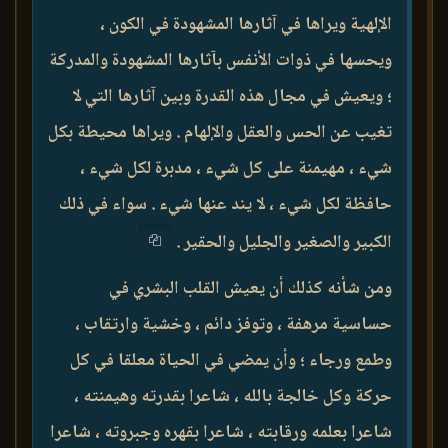
الإلهية ويراها في آثارها المشهودة في الكون ،
ويحسها في ذوات الأنفس بآثارها المشهودة والمدركة
؛ ويعيش في مجال هذه القدرة وبين آثارها التي لا
تغيب عن الحس والعقل والإلهام . ويراها محيطة بكل
شيء ، مهيمنة على كل شيء ، مدبرة لكل شيء ،
حافظة لكل شيء ، لا يند عنها شيء . سواء في ذلك
الكبير والصغير والجليل والحقير .
ومن شأنه كذلك أن يعيش القلب البشري في
حساسية مرهفة ، وتوفز دائم ، وخشية وارتقاب ،
وطمع ورجاء ؛ وأن يمضي في الحياة معلقا في كل
حركة وكل خالجة بالله ، شاعرا بقدرته وهيمنته ،
شاعرا بعلمه ورقابته ، شاعرا بقهره وجبروته ، شاعرا