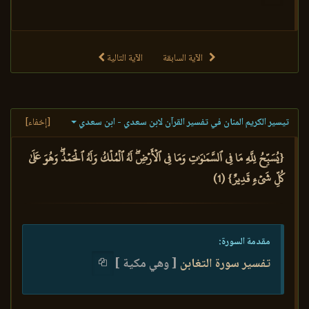
الآية السابقة
الآية التالية
تيسير الكريم المنان في تفسير القرآن لابن سعدي - ابن سعدي
[إخفاء]
{يُسَبِّحُ لِلَّهِ مَا فِي ٱلسَّمَٰوَٰتِ وَمَا فِي ٱلۡأَرۡضِۖ لَهُ ٱلۡمُلۡكُ وَلَهُ ٱلۡحَمۡدُۖ وَهُوَ عَلَىٰ
كُلِّ شَيۡءٖ قَدِيرٌ} (1)
مقدمة السورة:
تفسير سورة التغابن
[ وهي مكية ]