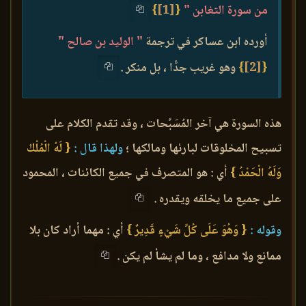
من سورة التغابن "
{
[1]
}
أورده ابن عساكر في ترجمة
" الوليد بن صالح "
{
[2]
}
وهو غريب جدًّا ، بل منكر .
هذه السورة هي آخر المُسَبِّحات ، وقد تقدم الكلام على
تسبيح المخلوقات لبارئها ومالكها ؛
ولهذا قال :
{ لَهُ الْمُلْكُ
وَلَهُ الْحَمْدُ }
أي : هو المتصرف في جميع الكائنات ، المحمود
على جميع ما يخلقه ويقدره .
وقوله :
{ وَهُوَ عَلَى كُلِّ شَيْءٍ قَدِيرٌ }
أي : مهما أراد كان بلا
ممانع ولا مدافع ، وما لم يشأ لم يكن .