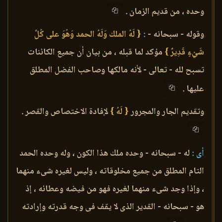
وحده ، من قديم الزمان .
وقوله - سبحانه -
:
{ لَهُ الملك وَلَهُ الحمد وَهُوَ على كُلِّ
شَيْءٍ قَدِيرٌ }
مؤكد لما قبله ، من بيان أن جميع الكائنات
تسبح لله - تعالى - لأنه مالكها وصاحب الفضل المطلق
عليها .
وتقديم الجار والمجرور
{ لَهُ }
لإفادة الاختصاص والقصر .
أى :
له - سبحانه - وحده ملك هذا الكون ، وله وحده الحمد
التام المطلق من جميع مخلوقاته ، وليس لغيره شىء منهما
، وإذا وجد شىء منهما لغيره فهو من فيضه وعطائه ، إذ
هو - سبحانه - القدير الذى لا يقف فى وجه قدرته وإرادته