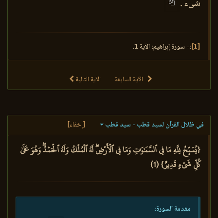
شىء .
[1]
:- سورة إبراهيم: الآية 1.
الآية السابقة
الآية التالية
في ظلال القرآن لسيد قطب - سيد قطب
[إخفاء]
{يُسَبِّحُ لِلَّهِ مَا فِي ٱلسَّمَٰوَٰتِ وَمَا فِي ٱلۡأَرۡضِۖ لَهُ ٱلۡمُلۡكُ وَلَهُ ٱلۡحَمۡدُۖ وَهُوَ عَلَىٰ
كُلِّ شَيۡءٖ قَدِيرٌ} (1)
مقدمة السورة: