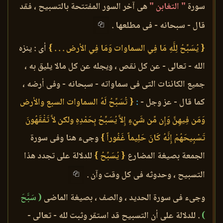
سورة
" التغابن "
هى آخر السور المفتتحة بالتسبيح ، فقد
قال - سبحانه - فى مطلعها .
{ يُسَبِّحُ لِلَّهِ مَا فِي السماوات وَمَا فِي الأرض . . . }
أى : ينزه
الله - تعالى - عن كل نقص ، ويجله عن كل مالا يليق به ،
جميع الكائنات التى فى سماواته - سبحانه - وفى أرضه ،
كما قال - عز وجل -
:
{ تُسَبِّحُ لَهُ السماوات السبع والأرض
وَمَن فِيهِنَّ وَإِن مِّن شَيْءٍ إِلاَّ يُسَبِّحُ بِحَمْدِهِ ولكن لاَّ تَفْقَهُونَ
تَسْبِيحَهُمْ إِنَّهُ كَانَ حَلِيماً غَفُوراً }
وجىء هنا وفى سورة
الجمعة بصيغة المضارع
{ يُسَبِّحُ }
للدلالة على تجدد هذا
التسبيح ، وحدوثه فى كل وقت وآن .
وجىء فى سورة الحديد ، والصف ، بصيغة الماضى
( سَبَّحَ
)
. للدلالة على أن التسبيح قد استقر وثبت لله - تعالى -