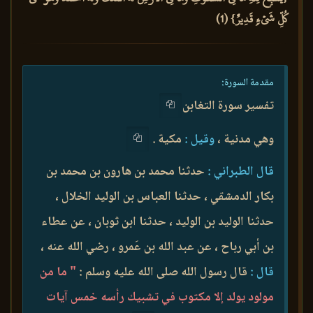
كُلِّ شَيۡءٖ قَدِيرٌ} (1)
مقدمة السورة:
تفسير سورة التغابن
وهي مدنية ،
وقيل :
مكية .
قال الطبراني :
حدثنا محمد بن هارون بن محمد بن
بكار الدمشقي ، حدثنا العباس بن الوليد الخلال ،
حدثنا الوليد بن الوليد ، حدثنا ابن ثوبان ، عن عطاء
بن أبي رباح ، عن عبد الله بن عَمرو ، رضي الله عنه ،
قال :
قال رسول الله صلى الله عليه وسلم :
" ما من
مولود يولد إلا مكتوب في تشبيك رأسه خمس آيات