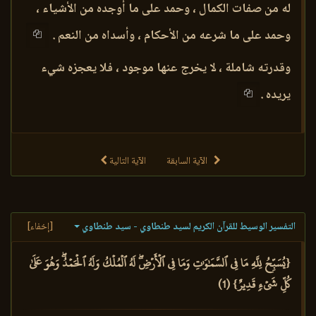
له من صفات الكمال ، وحمد على ما أوجده من الأشياء ،
وحمد على ما شرعه من الأحكام ، وأسداه من النعم .
وقدرته شاملة ، لا يخرج عنها موجود ، فلا يعجزه شيء
يريده .
الآية السابقة
الآية التالية
التفسير الوسيط للقرآن الكريم لسيد طنطاوي - سيد طنطاوي
[إخفاء]
{يُسَبِّحُ لِلَّهِ مَا فِي ٱلسَّمَٰوَٰتِ وَمَا فِي ٱلۡأَرۡضِۖ لَهُ ٱلۡمُلۡكُ وَلَهُ ٱلۡحَمۡدُۖ وَهُوَ عَلَىٰ
كُلِّ شَيۡءٖ قَدِيرٌ} (1)