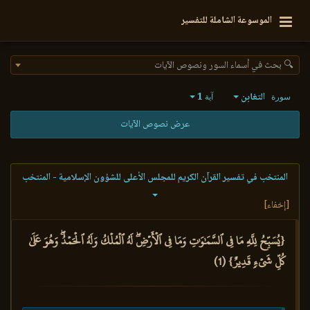
الموسوعة الشاملة للتفسير
🔍 بحث في أسماء السور ونصوص الآيات
التغابن
1
سورة
آية
عرض نصوص الآيات
المنتخب في تفسير القرآن الكريم للمجلس الأعلى للشؤون الإسلامية - المنتخب
[إخفاء]
{يُسَبِّحُ لِلَّهِ مَا فِي ٱلسَّمَٰوَٰتِ وَمَا فِي ٱلۡأَرۡضِۖ لَهُ ٱلۡمُلۡكُ وَلَهُ ٱلۡحَمۡدُۖ وَهُوَ عَلَىٰ
كُلِّ شَيۡءٖ قَدِيرٌ} (1)