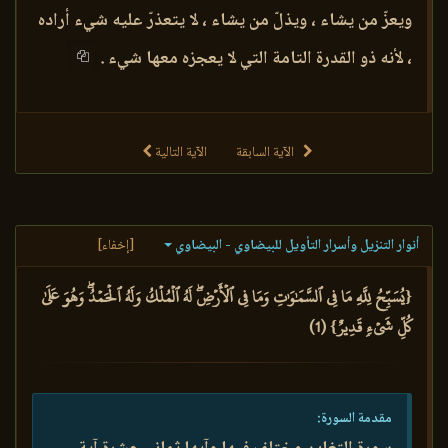
ويعزّ من يشاء ، ويذلّ من يشاء ، لا يتعذرّ عليه شيء أراده
، لأنه ذو القدرة التامة التي لا يعجزه معها شيء .
الآية السابقة
الآية التالية
أنوار التنزيل وأسرار التأويل للبيضاوي - البيضاوي
[إخفاء]
{يُسَبِّحُ لِلَّهِ مَا فِي ٱلسَّمَٰوَٰتِ وَمَا فِي ٱلۡأَرۡضِۖ لَهُ ٱلۡمُلۡكُ وَلَهُ ٱلۡحَمۡدُۖ وَهُوَ عَلَىٰ
كُلِّ شَيۡءٖ قَدِيرٌ} (1)
مقدمة السورة: