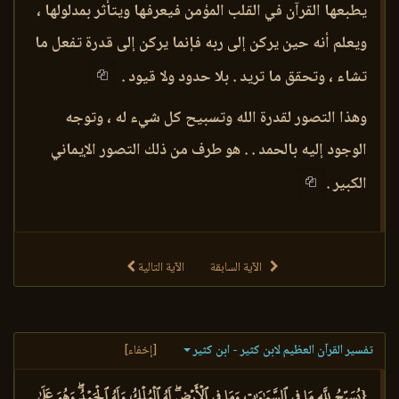
يطبعها القرآن في القلب المؤمن فيعرفها ويتأثر بمدلولها ،
ويعلم أنه حين يركن إلى ربه فإنما يركن إلى قدرة تفعل ما
تشاء ، وتحقق ما تريد . بلا حدود ولا قيود .
وهذا التصور لقدرة الله وتسبيح كل شيء له ، وتوجه
الوجود إليه بالحمد . . هو طرف من ذلك التصور الإيماني
الكبير .
الآية السابقة
الآية التالية
تفسير القرآن العظيم لابن كثير - ابن كثير
[إخفاء]
{يُسَبِّحُ لِلَّهِ مَا فِي ٱلسَّمَٰوَٰتِ وَمَا فِي ٱلۡأَرۡضِۖ لَهُ ٱلۡمُلۡكُ وَلَهُ ٱلۡحَمۡدُۖ وَهُوَ عَلَىٰ