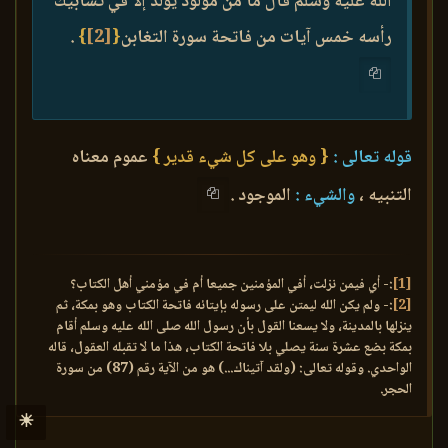
الله عليه وسلم قال ما من مولود يولد إلا في تشابيك
رأسه خمس آيات من فاتحة سورة التغابن
{
[2]
}
.
قوله تعالى :
{ وهو على كل شيء قدير }
عموم معناه
التنبيه ،
والشيء :
الموجود .
[1]
:- أي فيمن نزلت، أفي المؤمنين جميعا أم في مؤمني أهل الكتاب؟
[2]
:- ولم يكن الله ليمتن على رسوله بإيتائه فاتحة الكتاب وهو بمكة، ثم
ينزلها بالمدينة، ولا يسعنا القول بأن رسول الله صلى الله عليه وسلم أقام
بمكة بضع عشرة سنة يصلي بلا فاتحة الكتاب، هذا ما لا تقبله العقول، قاله
الواحدي. وقوله تعالى: (ولقد آتيناك...) هو من الآية رقم (87) من سورة
الحجر.
☀