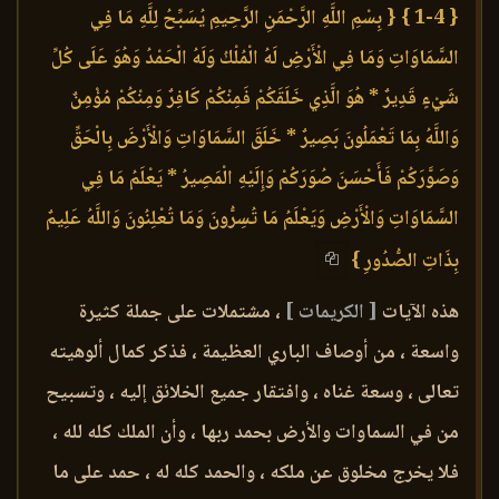
{ 1-4 }
{ بِسْمِ اللَّهِ الرَّحْمَنِ الرَّحِيمِ يُسَبِّحُ لِلَّهِ مَا فِي
السَّمَاوَاتِ وَمَا فِي الْأَرْضِ لَهُ الْمُلْكُ وَلَهُ الْحَمْدُ وَهُوَ عَلَى كُلِّ
شَيْءٍ قَدِيرٌ * هُوَ الَّذِي خَلَقَكُمْ فَمِنْكُمْ كَافِرٌ وَمِنْكُمْ مُؤْمِنٌ
وَاللَّهُ بِمَا تَعْمَلُونَ بَصِيرٌ * خَلَقَ السَّمَاوَاتِ وَالْأَرْضَ بِالْحَقِّ
وَصَوَّرَكُمْ فَأَحْسَنَ صُوَرَكُمْ وَإِلَيْهِ الْمَصِيرُ * يَعْلَمُ مَا فِي
السَّمَاوَاتِ وَالْأَرْضِ وَيَعْلَمُ مَا تُسِرُّونَ وَمَا تُعْلِنُونَ وَاللَّهُ عَلِيمٌ
بِذَاتِ الصُّدُورِ }
هذه الآيات
[ الكريمات ]
، مشتملات على جملة كثيرة
واسعة ، من أوصاف الباري العظيمة ، فذكر كمال ألوهيته
تعالى ، وسعة غناه ، وافتقار جميع الخلائق إليه ، وتسبيح
من في السماوات والأرض بحمد ربها ، وأن الملك كله لله ،
فلا يخرج مخلوق عن ملكه ، والحمد كله له ، حمد على ما