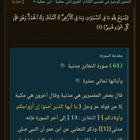
المحرر الوجيز في تفسير الكتاب العزيز لابن عطية - ابن عطية
[إخفاء]
{يُسَبِّحُ لِلَّهِ مَا فِي ٱلسَّمَٰوَٰتِ وَمَا فِي ٱلۡأَرۡضِۖ لَهُ ٱلۡمُلۡكُ وَلَهُ ٱلۡحَمۡدُۖ وَهُوَ عَلَىٰ
كُلِّ شَيۡءٖ قَدِيرٌ} (1)
مقدمة السورة:
( 64 )
سورة التغابن مدنية
وآياتها ثماني عشرة
قال بعض المفسرين هي مدنية وقال آخرون هي مكية
إلا من قوله عز وجل
{ يا أيها الذين آمنوا إن أزواجكم
وأولادكم }
[ التغابن : 14 ]
إلى آخر السورة فإنه
مدني
{
[1]
}
وذكر الثعلبي عن ابن عمر أن النبي صلى