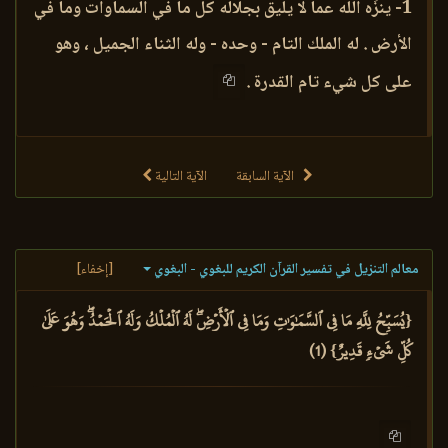
1- ينزِّه الله عما لا يليق بجلاله كل ما في السماوات وما في
الأرض . له الملك التام - وحده - وله الثناء الجميل ، وهو
على كل شيء تام القدرة .
الآية السابقة
الآية التالية
معالم التنزيل في تفسير القرآن الكريم للبغوي - البغوي
[إخفاء]
{يُسَبِّحُ لِلَّهِ مَا فِي ٱلسَّمَٰوَٰتِ وَمَا فِي ٱلۡأَرۡضِۖ لَهُ ٱلۡمُلۡكُ وَلَهُ ٱلۡحَمۡدُۖ وَهُوَ عَلَىٰ
كُلِّ شَيۡءٖ قَدِيرٌ} (1)