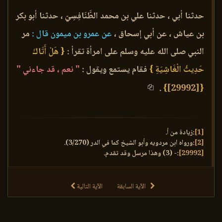
حدثنا أبي ، حدثنا علي بن محمد الطَّنَافِسِيّ ، حدثنا أبو بكر
بن عياش ، عن أبي إسحاق ،
عن عمرو بن ميمون قال :
مر
النبي صلى الله عليه وسلم على امرأة تقرأ :
{ هَلْ أَتَاكَ
حَدِيثُ الْغَاشِيَةِ }
فقام يستمع ويقول :
" نعم ، قد جاءني "
.
}
[29992]
{
[1]
:زيادة من أ.
[2]
:ورواه ابن مردويه وأبو الشيخ كما في الدر (3/270).
[29992]
:- (3) وهذا مرسل وقد تقدم.
الآية السابقة
الآية التالية