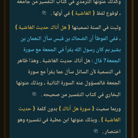
وكذلك عنونها الترمذي في كتاب التفسير من جامعه
، لوقوع لفظ
{ الغاشية }
في أولها .
وثبت في السنة تسميتها
{ هل أتاك حديث الغاشية }
،
ففي الموطأ أن الضحاك بن قيس سأل النعمان بن
بشير بم كان رسول الله يقرأ في الجمعة مع سورة
الجمعة? قال :
هل أتاك حديث الغاشية . وهذا ظاهر
في التسمية لأن السائل سأل عما يقرأ مع سورة
الجمعة فالمسؤول عنه السورة الثانية ، وبذلك عنونها
البخاري في كتاب التفسير من صحيحه .
وربما سميت
{ سورة هل أتاك }
بدون كلمة
{ حديث
الغاشية }
. وبذلك عنونها ابن عطية في تفسيره وهو
اختصار .