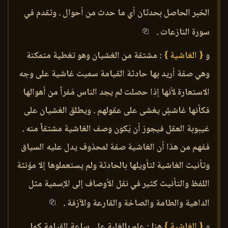
الخبر الحاصل بحدثان أي ما حدث من أحوال . وتقدم في
سورة النازعات .
و
{ الغاشية }
: مشتقة من الغشيان وهو تغطية متمكنة
وهي صفة أريد بها حادثة القيامة سميت غاشية على وجه
الاستعارة لأنها إذا حصلت لم يجد الناس مَفراً من أهوالها
فكأنها غاششٍ يغشى على عقولهم . ويطلق الغشيان على
غيبوبة العقل فيجوز أن يَكون وصف الغاشية مشتقاً منه .
ففهم من هذا أن الغاشية صفة لمحذوف يدل عليه السياق
وتأنيث الغاشية لتأويلها بالحادثة ولم يستعملوها إلا مؤنثة
اللفظ والتأنيث كثير في نقل الأوصاف إلى الإسمية مثل
الداهية والطامة والصاخة والقارعة والآزفة .
و
{ الغاشية }
هنا : علم بالغلبة على ساعة القيامة كما