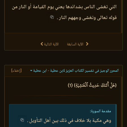
التي تغشى الناس بشدائدها يعني يوم القيامة أو النار من
قوله تعالى وتغشى وجههم النار .
الآية السابقة
الآية التالية
المحرر الوجيز في تفسير الكتاب العزيز لابن عطية - ابن عطية
[إخفاء]
{هَلۡ أَتَىٰكَ حَدِيثُ ٱلۡغَٰشِيَةِ} (1)
مقدمة السورة:
وهي مكية بلا خلاف في ذلك بين أهل التأويل .