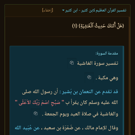
تفسير القرآن العظيم لابن كثير - ابن كثير
[إخفاء]
{هَلۡ أَتَىٰكَ حَدِيثُ ٱلۡغَٰشِيَةِ} (1)
مقدمة السورة:
تفسير سورة الغاشية
وهي مكية .
قد تقدم عن النعمان بن بَشير :
أن رسول الله صلى
الله عليه وسلم كان يقرأ ب
" سَبِّحِ اسْمَ رَبِّكَ الأعْلَى "
والغاشية في صلاة العيد ويوم الجمعة .
وقال الإمام مالك ، عن ضَمْرَة بن سعيد ،
عن عُبَيد الله