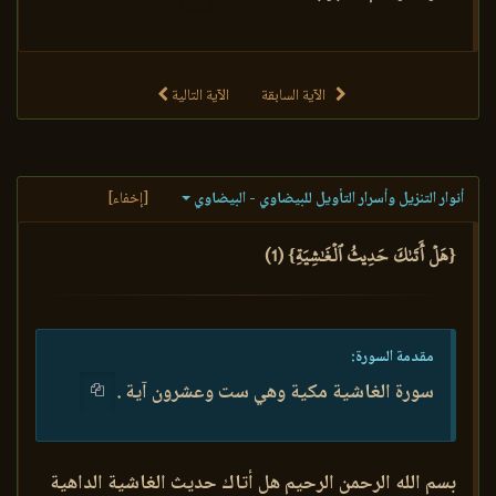
الآية السابقة
الآية التالية
أنوار التنزيل وأسرار التأويل للبيضاوي - البيضاوي
[إخفاء]
{هَلۡ أَتَىٰكَ حَدِيثُ ٱلۡغَٰشِيَةِ} (1)
مقدمة السورة:
سورة الغاشية مكية وهي ست وعشرون آية .
بسم الله الرحمن الرحيم هل أتاك حديث الغاشية الداهية