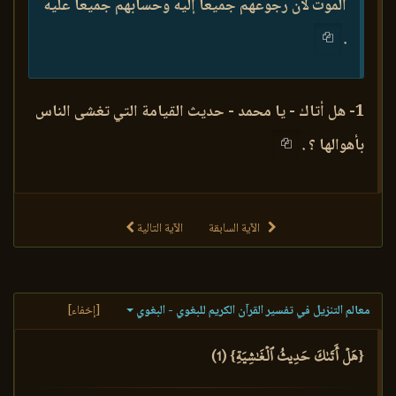
الموت لأن رجوعهم جميعا إليه وحسابهم جميعا عليه
.
1- هل أتاك - يا محمد - حديث القيامة التي تغشى الناس
بأهوالها ؟ .
الآية السابقة
الآية التالية
معالم التنزيل في تفسير القرآن الكريم للبغوي - البغوي
[إخفاء]
{هَلۡ أَتَىٰكَ حَدِيثُ ٱلۡغَٰشِيَةِ} (1)