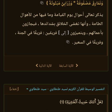
وَنَمَارِقُ مَصْفُوفَةٌ * وَزَرَابِيُّ مَبْثُوثَةٌ }
يذكر تعالى أحوال يوم القيامة وما فيها من الأهوال
الطامة ، وأنها تغشى الخلائق بشدائدها ، فيجازون
بأعمالهم ، ويتميزون
[ إلى ]
فريقين : فريقًا في الجنة ،
وفريقًا في السعير .
الآية السابقة
الآية التالية
التفسير الوسيط للقرآن الكريم لسيد طنطاوي - سيد طنطاوي
[إخفاء]
{هَلۡ أَتَىٰكَ حَدِيثُ ٱلۡغَٰشِيَةِ} (1)