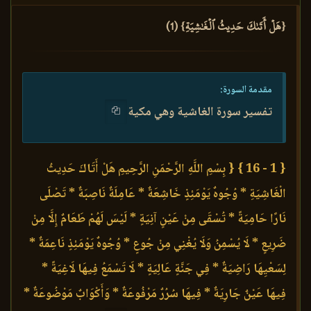
{هَلۡ أَتَىٰكَ حَدِيثُ ٱلۡغَٰشِيَةِ} (1)
مقدمة السورة:
تفسير سورة الغاشية وهي مكية
{ 1 - 16 }
{ بِسْمِ اللَّهِ الرَّحْمَنِ الرَّحِيمِ هَلْ أَتَاكَ حَدِيثُ
الْغَاشِيَةِ * وُجُوهٌ يَوْمَئِذٍ خَاشِعَةٌ * عَامِلَةٌ نَاصِبَةٌ * تَصْلَى
نَارًا حَامِيَةً * تُسْقَى مِنْ عَيْنٍ آنِيَةٍ * لَيْسَ لَهُمْ طَعَامٌ إِلَّا مِنْ
ضَرِيعٍ * لَا يُسْمِنُ وَلَا يُغْنِي مِنْ جُوعٍ * وُجُوهٌ يَوْمَئِذٍ نَاعِمَةٌ *
لِسَعْيِهَا رَاضِيَةٌ * فِي جَنَّةٍ عَالِيَةٍ * لَا تَسْمَعُ فِيهَا لَاغِيَةً *
فِيهَا عَيْنٌ جَارِيَةٌ * فِيهَا سُرُرٌ مَرْفُوعَةٌ * وَأَكْوَابٌ مَوْضُوعَةٌ *