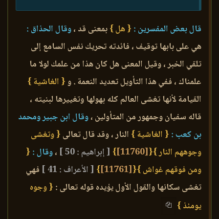
قال بعض المفسرين :
{ هل }
بمعنى قد ،
وقال الحذاق :
هي على بابها توقيف ، فائدته تحريك نفس السامع إلى
تلقي الخبر ، وقيل المعنى هل كان هذا من علمك لولا ما
علمناك ، ففي هذا التأويل تعديد النعمة . و
{ الغاشية }
القيامة لأنها تغشى العالم كله بهولها وتغييرها لبنيته ،
قاله سفيان وجمهور من المتأولين ،
وقال ابن جبير ومحمد
بن كعب :
{ الغاشية }
النار ، وقد قال تعالى
{ وتغشى
وجوههم النار }
{
[11760]
}
[ إبراهيم : 50 ]
،
وقال :
{
ومن فوقهم غواش }
{
[11761]
}
[ الأعراف : 41 ]
فهي
تغشى سكانها والقول الأول يؤيده قوله تعالى :
{ وجوه
يومئذ }