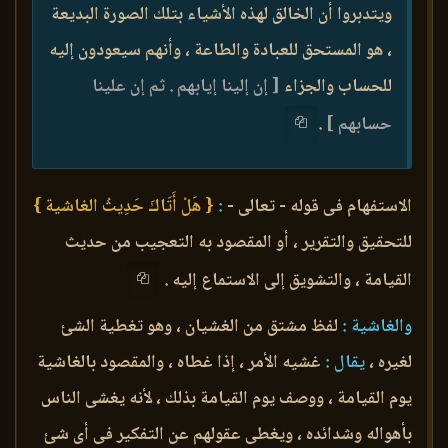
ويتدبروا أن الخالق لهذه الأشياء بتلك الصورة البديعة
، هو المستحق للعبادة والطاعة ، وأنهم سيعودون إليه
للحساب والجزاء
[ إن إلينا إيابهم . ثم إن علينا
حسابهم ]
.
الاستفهام فى قوله - تعالى -
:
{ هَلْ أَتَاكَ حَدِيثُ الغاشية }
للتحقيق والتقرير ، أو المقصود به التعجيب من حديث
القيامة ، والتشويق إلى الاستماع إليه .
والغاشية :
لفظ مشتق من الغشيان ، وهو تغطية الشئ
لغيره ،
يقال :
غشيه الأمر ، إذا غطاه ، والمقصود بالغاشية
يوم القيامة ، ووصف يوم القيامة بذلك ، لأنه يغشى الناس
بأهواله وشدائده ، ويغطى عقولهم عن التفكير فى أى شئ