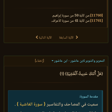
[11760]
:من الآية 50 من سورة إبراهيم.
[11761]
:من الآية 41 من سورة الأعراف.
الآية السابقة
الآية التالية
التحرير والتنوير لابن عاشور - ابن عاشور
[إخفاء]
{هَلۡ أَتَىٰكَ حَدِيثُ ٱلۡغَٰشِيَةِ} (1)
مقدمة السورة:
سميت في المصاحف والتفاسير
{ سورة الغاشية }
.