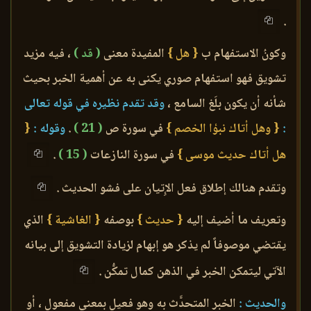
.
وكونُ الاستفهام ب
{ هل }
المفيدة معنى
( قد )
، فيه مزيد
تشويق فهو استفهام صوري يكنى به عن أهمية الخبر بحيث
شأنه أن يكون بلَغ السامع ،
وقد تقدم نظيره في قوله تعالى
:
{ وهل أتاك نبؤا الخصم }
في سورة ص
( 21 )
.
وقوله :
{
هل أتاك حديث موسى }
في سورة النازعات
( 15 )
.
وتقدم هنالك إطلاق فعل الإِتيان على فشو الحديث .
وتعريف ما أضيف إليه
{ حديث }
بوصفه
{ الغاشية }
الذي
يقتضي موصوفاً لم يذكر هو إبهام لزيادة التشويق إلى بيانه
الآتي ليتمكن الخبر في الذهن كمال تمكُّن .
والحديث :
الخبر المتحدَّث به وهو فعيل بمعنى مفعول ، أو