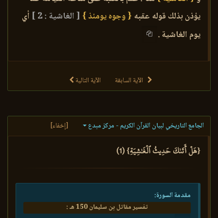
يؤذن بذلك قوله عقبه
{ وجوه يومئذ }
[ الغاشية : 2 ]
أي
يوم الغاشية .
الآية السابقة
الآية التالية
الجامع التاريخي لبيان القرآن الكريم - مركز مبدع
[إخفاء]
{هَلۡ أَتَىٰكَ حَدِيثُ ٱلۡغَٰشِيَةِ} (1)
مقدمة السورة:
تفسير مقاتل بن سليمان 150 هـ :