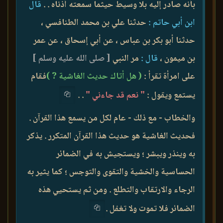
بأنه صادر إليه بلا وسيط حيثما سمعته أذناه . .
قال
ابن أبي حاتم :
حدثنا علي بن محمد الطنافسي ،
حدثنا أبو بكر بن عباس ، عن أبي إسحاق ، عن عمر
بن ميمون ،
قال :
مر النبي
[ صلى الله عليه وسلم ]
على امرأة تقرأ :
( هل أتاك حديث الغاشية ? )
فقام
يستمع ويقول :
" نعم قد جاءني "
. .
والخطاب - مع ذلك - عام لكل من يسمع هذا القرآن .
فحديث الغاشية هو حديث هذا القرآن المتكرر . يذكر
به وينذر ويبشر ؛ ويستجيش به في الضمائر
الحساسية والخشية والتقوى والتوجس ؛ كما يثير به
الرجاء والارتقاب والتطلع . ومن ثم يستحيي هذه
الضمائر فلا تموت ولا تغفل .