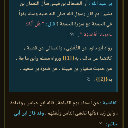
بن عبد الله :
أن الضحاك بن قيس سأل النعمان بن
بشير : بم كان رسول الله صلى الله عليه وسلم يقرأ
في الجمعة مع سورة الجمعة ؟
قال :
" هَلْ أَتَاكَ
حَدِيثُ الْغَاشِيَةِ "
.
رواه أبو داود عن القَعْنَبي ، والنسائي عن قتيبة ،
كلاهما عن مالك ، به
{
[1]
}
ورواه مسلم وابن ماجة ،
من حديث سفيان بن عيينة ، عن ضمرة بن سعيد ،
به
{
[2]
}
.
الغاشية :
من أسماء يوم القيامة . قاله ابن عباس ، وقتادة
، وابن زيد ؛ لأنها تغشى الناس وتَعُمّهم .
وقد قال ابن أبي
حاتم :