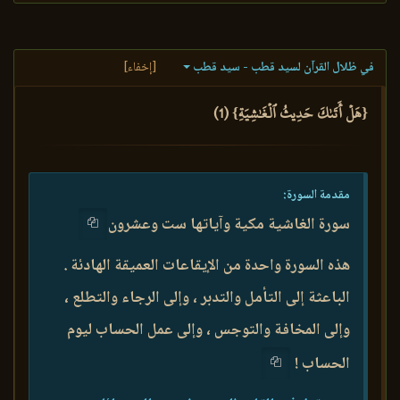
في ظلال القرآن لسيد قطب - سيد قطب
[إخفاء]
{هَلۡ أَتَىٰكَ حَدِيثُ ٱلۡغَٰشِيَةِ} (1)
مقدمة السورة:
سورة الغاشية مكية وآياتها ست وعشرون
هذه السورة واحدة من الإيقاعات العميقة الهادئة .
الباعثة إلى التأمل والتدبر ، وإلى الرجاء والتطلع ،
وإلى المخافة والتوجس ، وإلى عمل الحساب ليوم
الحساب !