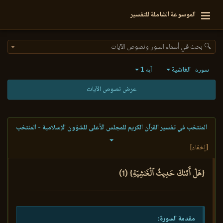
الموسوعة الشاملة للتفسير
🔍 بحث في أسماء السور ونصوص الآيات
الغاشية
1
سورة
آية
عرض نصوص الآيات
المنتخب في تفسير القرآن الكريم للمجلس الأعلى للشؤون الإسلامية - المنتخب
[إخفاء]
{هَلۡ أَتَىٰكَ حَدِيثُ ٱلۡغَٰشِيَةِ} (1)
مقدمة السورة: