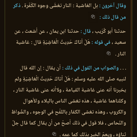
وقال آخرون :
بل الغاشية : النار تغشَى وجوه الكَفَرة .
ذكر
من قال ذلك :
حدثنا أبو كُرَيب ،
قال :
حدثنا ابن يمان ، عن أشعث ، عن
سعيد ،
في قوله :
هَلْ أتاكَ حَدِيثُ الْغاشِيَةِ قال : غاشية
النار .
. . .
والصواب من القول في ذلك :
أن يقال : إن الله قال
لنبيه صلى الله عليه وسلم : هَلْ أتاكَ حَدِيثُ الْغاشِيَةِ ولم
يخبرنا أنه عنى غاشية القيامة ، ولاأنه عنى غاشية النار ،
وكلتاهما غاشية ، هذه تغشى الناس بالبلاء والأهوال
والكروب ، وهذه تغشى الكفار باللفْح في الوجوه ، والشّواظ
والنّحاس ، فلا قول في ذلك أصحّ من أن يقال كما قال جلّ
ثناؤه ، ويعمّ الخبر بذلك كما عمه .