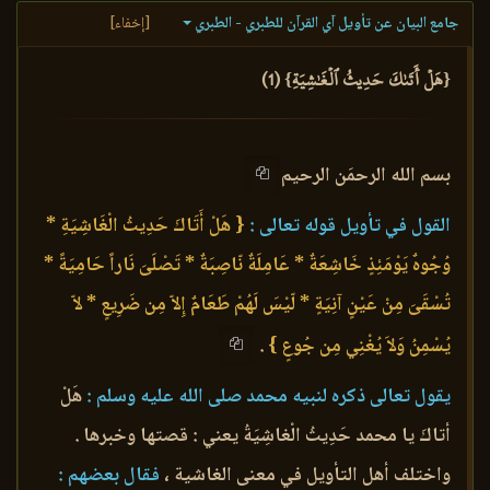
جامع البيان عن تأويل آي القرآن للطبري - الطبري
[إخفاء]
{هَلۡ أَتَىٰكَ حَدِيثُ ٱلۡغَٰشِيَةِ} (1)
بسم الله الرحمَن الرحيم
القول في تأويل قوله تعالى :
{ هَلْ أَتَاكَ حَدِيثُ الْغَاشِيَةِ *
وُجُوهٌ يَوْمَئِذٍ خَاشِعَةٌ * عَامِلَةٌ نّاصِبَةٌ * تَصْلَىَ نَاراً حَامِيَةً *
تُسْقَىَ مِنْ عَيْنٍ آنِيَةٍ * لّيْسَ لَهُمْ طَعَامٌ إِلاّ مِن ضَرِيعٍ * لاّ
يُسْمِنُ وَلاَ يُغْنِي مِن جُوعٍ }
.
يقول تعالى ذكره لنبيه محمد صلى الله عليه وسلم :
هَلْ
أتاكَ يا محمد حَدِيثُ الْغاشِيَةُ يعني : قصتها وخبرها .
واختلف أهل التأويل في معنى الغاشية ،
فقال بعضهم :