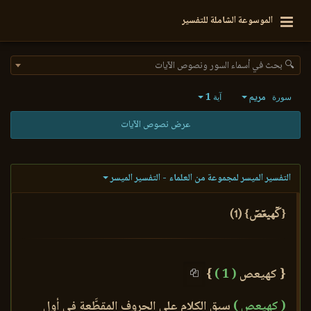
الموسوعة الشاملة للتفسير
🔍 بحث في أسماء السور ونصوص الآيات
مريم
1
سورة
آية
عرض نصوص الآيات
التفسير الميسر لمجموعة من العلماء - التفسير الميسر
{كٓهيعٓصٓ} (1)
{ كهيعص
( 1 )
}
( كهيعص )
سبق الكلام على الحروف المقطَّعة في أول