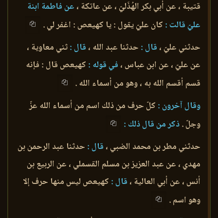
قتيبة ، عن أبي بكر الهُذَليّ ، عن عاتكة ،
عن فاطمة ابنة
عليّ قالت :
كان عليّ يقول : يا كهيعص : اغفر لي .
حدثني عليّ ،
قال :
حدثنا عبد الله ،
قال :
ثني معاوية ،
عن عليّ ، عن ابن عباس ،
في قوله :
كهيعص قال : فإنه
قسم أقسم الله به ، وهو من أسماء الله .
وقال آخرون :
كلّ حرف من ذلك اسم من أسماء الله عزّ
وجلّ .
ذكر من قال ذلك :
حدثني مطر بن محمد الضبي ،
قال :
حدثنا عبد الرحمن بن
مهدي ، عن عبد العزيز بن مسلم القسملي ، عن الربيع بن
أنس ، عن أبي العالية ،
قال :
كهيعص ليس منها حرف إلا
وهو اسم .