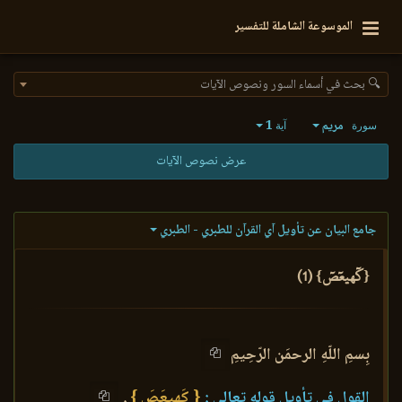
الموسوعة الشاملة للتفسير
🔍 بحث في أسماء السور ونصوص الآيات
مريم
1
سورة
آية
عرض نصوص الآيات
جامع البيان عن تأويل آي القرآن للطبري - الطبري
{كٓهيعٓصٓ} (1)
بِسمِ اللّهِ الرحمَن الرّحِيمِ
القول في تأويل قوله تعالى :
{ كَهيعَصَ }
.