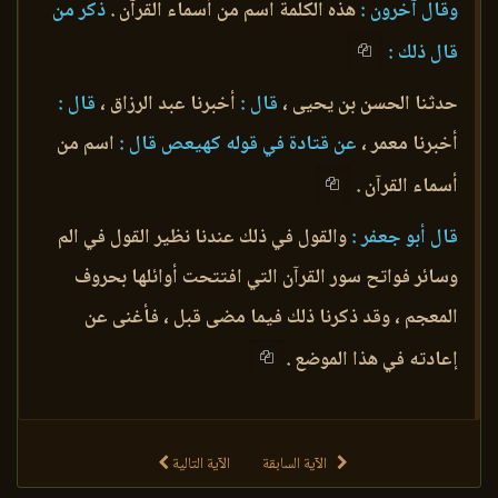
وقال آخرون :
هذه الكلمة اسم من أسماء القرآن .
ذكر من
قال ذلك :
حدثنا الحسن بن يحيى ،
قال :
أخبرنا عبد الرزاق ،
قال :
أخبرنا معمر ،
عن قتادة في قوله كهيعص قال :
اسم من
أسماء القرآن .
قال أبو جعفر :
والقول في ذلك عندنا نظير القول في الم
وسائر فواتح سور القرآن التي افتتحت أوائلها بحروف
المعجم ، وقد ذكرنا ذلك فيما مضى قبل ، فأغنى عن
إعادته في هذا الموضع .
الآية السابقة
الآية التالية