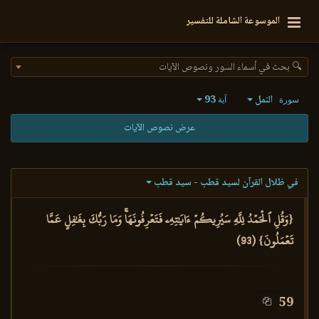
الموسوعة الشاملة للتفسير
🔍 بحث في أسماء السور ونصوص الآيات
النمل
93
سورة
آية
عرض نصوص الآيات
في ظلال القرآن لسيد قطب - سيد قطب
{وَقُلِ ٱلۡحَمۡدُ لِلَّهِ سَيُرِيكُمۡ ءَايَٰتِهِۦ فَتَعۡرِفُونَهَاۚ وَمَا رَبُّكَ بِغَٰفِلٍ عَمَّا
تَعۡمَلُونَ} (93)
59