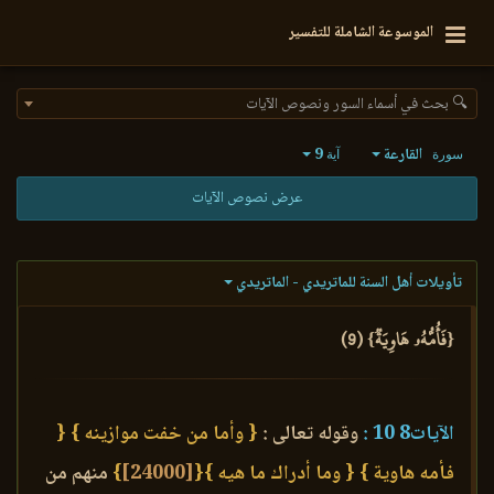
الموسوعة الشاملة للتفسير
🔍 بحث في أسماء السور ونصوص الآيات
القارعة
9
سورة
آية
عرض نصوص الآيات
تأويلات أهل السنة للماتريدي - الماتريدي
{فَأُمُّهُۥ هَاوِيَةٞ} (9)
الآيات8 10 :
وقوله تعالى :
{ وأما من خفت موازينه }
{
فأمه هاوية }
{ وما أدراك ما هيه }
{
[24000]
}
منهم من