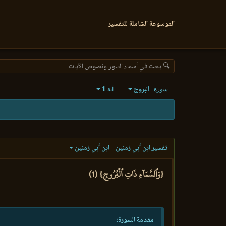
الموسوعة الشاملة للتفسير
🔍 بحث في أسماء السور ونصوص الآيات
البروج
1
سورة
آية
تفسير ابن أبي زمنين - ابن أبي زمنين
{وَٱلسَّمَآءِ ذَاتِ ٱلۡبُرُوجِ} (1)
مقدمة السورة: