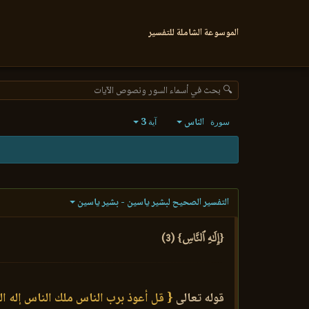
الموسوعة الشاملة للتفسير
🔍 بحث في أسماء السور ونصوص الآيات
الناس
3
سورة
آية
التفسير الصحيح لبشير ياسين - بشير ياسين
{إِلَٰهِ ٱلنَّاسِ} (3)
قوله تعالى
{ قل أعوذ برب الناس ملك الناس إله ال