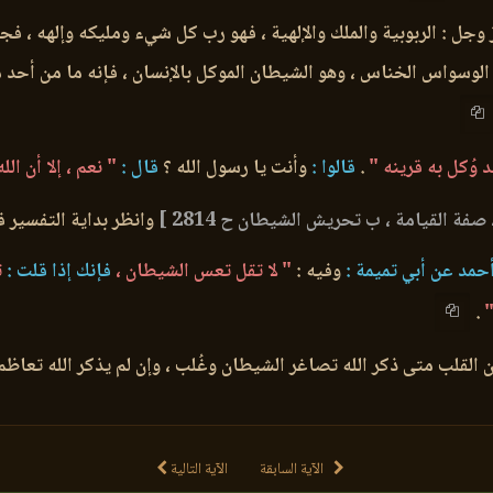
 : الربوبية والملك والإلهية ، فهو رب كل شيء ومليكه وإلهه ، فجمي
سواس الخناس ، وهو الشيطان الموكل بالإنسان ، فإنه ما من أحد من ب
 وُكل به قرينه "
.
قالوا :
وأنت يا رسول الله ؟
قال :
" نعم ، إلا أن ال
وانظر بداية التفسير ف
مد عن أبي تميمة :
وفيه :
" لا تقل تعس الشيطان ،
فإنك إذا قلت :
ت
"
.
 القلب متى ذكر الله تصاغر الشيطان وغُلب ، وإن لم يذكر الله تعاظم
الآية السابقة
الآية التالية