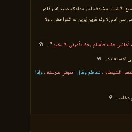
ع الأشياء مخلوقة له ، مملوكة عبيد له ، فأمر
ني آدم إلا وله قرين يُزين له الفواحش ، ولا
له أعانني عليه فأسلم ، فلا يأمرني إلا بخير "
.
ي الاستعاذة .
عس الشيطان ،
تعاظم وقال :
بقوتي صرعته ،
وإذا
 وغلب .