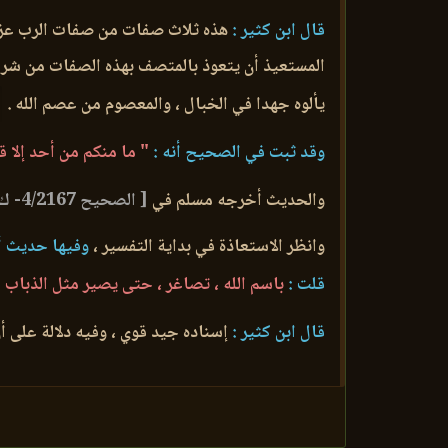
قال ابن كثير :
هذه ثلاث صفات من صفات الرب عز وجل
المستعيذ أن يتعوذ بالمتصف بهذه الصفات من شر الو
يألوه جهدا في الخبال ، والمعصوم من عصم الله .
وقد ثبت في الصحيح أنه :
" ما منكم من أحد إلا قد
والحديث أخرجه مسلم في
[ الصحيح 4/2167- ك صفة القيامة ، ب تحريش الشيطان ح 2814 ]
وانظر الاستعاذة في بداية التفسير ،
وفيها حديث أح
قلت :
باسم الله ، تصاغر ، حتى يصير مثل الذباب 
قال ابن كثير :
إسناده جيد قوي ، وفيه دلالة على أن