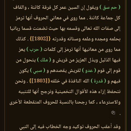
( حم سق )
ويقول إن السين عمر كل فرقة كائنة ، والقاف
كل جماعة كائنة . مما روى في معاني الحروف أنها ترمز
إلى صفات الله تعالى وقسمه بها حيث تضمنت قسما ربانيا
بحلمه ومجده وعلمه وسنائه وقدرته
{
[1802]
}
. كذلك
مما روى من معانيها أنها ترمز إلى كلمات
( حرب )
يعز
فيها الذليل ويذل العزيز من قريش و
( ملك )
يتحول من
قوم إلى قوم
( عدو )
لقريش يقصدهم و
( سبي )
يكون
فيهم و
( قدرة )
الله النافذة في خلقه
{
[1803]
}
. ونحن
نتحفظ إزاء هذه الأقوال التخمينية ونرجح أنها للتنبيه
والاسترعاء ، كما رجحنا بالنسبة للحروف المتقطعة الأخرى
.
وقد أعقب الحروف توكيد وجه الخطاب فيه إلى النبي