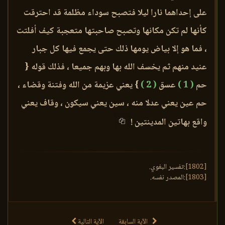
على إحداهما نارا ليلا فتصبح سوداء مظلمة قد احترقت
كأنها لم تكن مكانها وتصبح صاحبتها متعجبة كيف أفلتت
، فما هو إلا بياض يومها ذلك حتى يجمع فيها كل جبار
عنيد منهم ثم يخسف الله بها وبهم جميعا ، فذلك قوله {
حم
( 1 )
عسق
( 2 )
} يعني عزيمة من الله وفتنة وقضاء ،
حم عين يعني عدلا منه ، سين يعني سيكون ، وقاف يعني
واقع بهاتين المدينتين !
[1802]
:تفسير البغوي.
[1803]
:المصدر نفسه.
الآية السابقة
الآية التالية