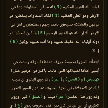
قبلك الله العزيز الحكيم
( 3 )
له ما في السماوات وما في
الأرض وهو العلي العظيم
( 4 )
تكاد السماوات يتفطرن من
فوقهن والملائكة يسبحون بحمد ربهم ويستغفرون لمن في
الأرض ألا إن الله هو الغفور الرحيم
( 5 )
والذين اتخذوا من
دونه أولياء الله حفيظ عليهم وما أنت عليهم بوكيل
( 6 )
}
ابتدأت السورة بخمسة حروف متقطعة ، وقد رسمت في
آيتين خلافا لمثيلاتها التي جاءت بأكثر من حرفين مثل
(
كهيعص )
و
( المص )
و
( المر )
وقد روى البغوي أن سبب
ذلك هو الاختلاف في تلاوة الحروف هنا دون السور الأخرى .
وقد روى هذا المفسر
( حم )
مبتدأ و
( عسق )
خبر . وروى
الطبري أن ابن عباس كان يقرأ هذه الحروف بدون
( ع )
أي