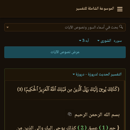
الموسوعة الشاملة للتفسير
🔍 بحث في أسماء السور ونصوص الآيات
الشورى
3
سورة
آية
عرض نصوص الآيات
التفسير الحديث لدروزة - دروزة
{كَذَٰلِكَ يُوحِيٓ إِلَيۡكَ وَإِلَى ٱلَّذِينَ مِن قَبۡلِكَ ٱللَّهُ ٱلۡعَزِيزُ ٱلۡحَكِيمُ} (3)
بسم الله الرحمن الرحيم
{ حم
( 1 )
عسق
( 2 )
كذلك يوحي إليك وإلى الذين من