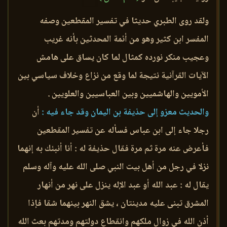
ولقد روى الطبري حديثا في تفسير المقطعين وصفه
المفسر ابن كثير وهو من أئمة المحدثين بأنه غريب
وعجيب منكر نورده كمثال لما كان يساق على هامش
الآيات القرآنية نتيجة لما وقع من نزاع وخلاف سياسي بين
الأمويين والهاشميين وبين العباسيين والعلويين .
والحديث معزو إلى حذيفة بن اليمان وقد جاء فيه :
أن
رجلا جاء إلى ابن عباس فسأله عن تفسير المقطعين
فأعرض عنه مرة ثم مرة فقال حذيفة له : أنا أنبئك به إنهما
نزلا في رجل من أهل بيت النبي صلى الله عليه وآله وسلم
يقال له : عبد الله أو عبد الإله ينزل على نهر من أنهار
المشرق تبنى عليه مدينتان ، يشق النهر بينهما شقا فإذا
أذن الله في زوال ملكهم وانقطاع دولتهم ومدتهم بعث الله