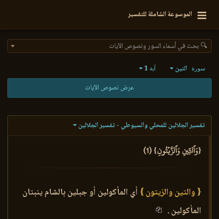
الموسوعة الشاملة للتفسير
🔍 بحث في أسماء السور ونصوص الآيات
التين
1
سورة
آية
عرض نصوص الآيات
تفسير الجلالين للمحلي والسيوطي - تفسير الجلالين
{وَٱلتِّينِ وَٱلزَّيۡتُونِ} (1)
{ والتين والزيتون }
أي المأكولين أو جبلين بالشام ينبتان
المأكولين .