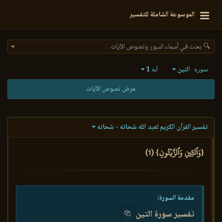
الموسوعة الشاملة للتفسير
🔍 بحث في أسماء السور ونصوص الآيات
التين
1
سورة
آية
عرض نصوص الآيات
تفسير القرآن الكريم لعبد الله شحاته - شحاته
{وَٱلتِّينِ وَٱلزَّيۡتُونِ} (1)
مقدمة السورة:
تفسير سورة التين