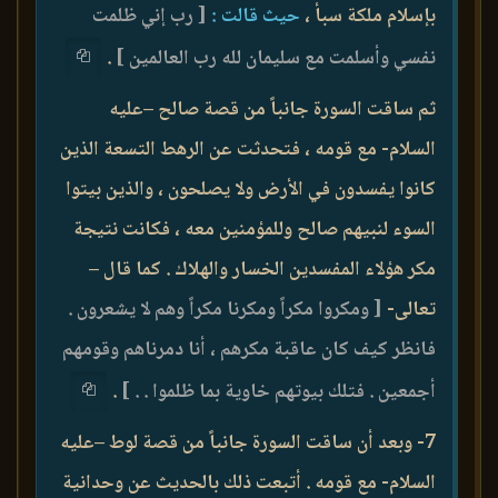
بإسلام ملكة سبأ ،
حيث قالت :
[ رب إني ظلمت
نفسي وأسلمت مع سليمان لله رب العالمين ]
.
ثم ساقت السورة جانباً من قصة صالح –عليه
السلام- مع قومه ، فتحدثت عن الرهط التسعة الذين
كانوا يفسدون في الأرض ولا يصلحون ، والذين بيتوا
السوء لنبيهم صالح وللمؤمنين معه ، فكانت نتيجة
مكر هؤلاء المفسدين الخسار والهلاك . كما قال –
تعالى-
[ ومكروا مكراً ومكرنا مكراً وهم لا يشعرون .
فانظر كيف كان عاقبة مكرهم ، أنا دمرناهم وقومهم
أجمعين . فتلك بيوتهم خاوية بما ظلموا . . ]
.
7- وبعد أن ساقت السورة جانباً من قصة لوط –عليه
السلام- مع قومه . أتبعت ذلك بالحديث عن وحدانية