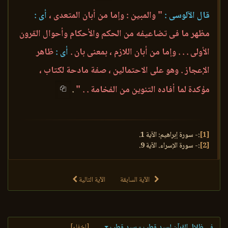
قال الآلوسى :
" والمبين : وإما من أبان المتعدى ،
أى :
مظهر ما فى تضاعيفه من الحكم والأحكام وأحوال القرون
الأولى . . . وإما من أبان اللازم ، بمعنى بان .
أى :
ظاهر
الإعجاز . وهو على الاحتمالين ، صفة مادحة لكتاب ،
مؤكدة لما أفاده التنوين من الفخامة . . "
.
[1]
:- سورة إبراهيم: الآية 1.
[2]
:- سورة الإسراء. الآية 9.
الآية السابقة
الآية التالية
في ظلال القرآن لسيد قطب - سيد قطب
[إخفاء]