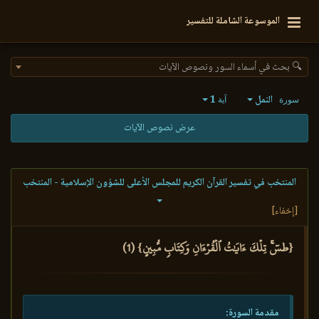
الموسوعة الشاملة للتفسير
🔍 بحث في أسماء السور ونصوص الآيات
النمل
1
سورة
آية
عرض نصوص الآيات
المنتخب في تفسير القرآن الكريم للمجلس الأعلى للشؤون الإسلامية - المنتخب
[إخفاء]
{طسٓۚ تِلۡكَ ءَايَٰتُ ٱلۡقُرۡءَانِ وَكِتَابٖ مُّبِينٍ} (1)
مقدمة السورة: