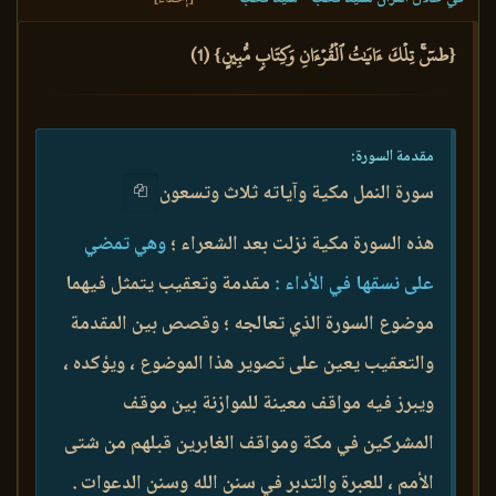
{طسٓۚ تِلۡكَ ءَايَٰتُ ٱلۡقُرۡءَانِ وَكِتَابٖ مُّبِينٍ} (1)
مقدمة السورة:
سورة النمل مكية وآياته ثلاث وتسعون
هذه السورة مكية نزلت بعد الشعراء ؛
وهي تمضي
على نسقها في الأداء :
مقدمة وتعقيب يتمثل فيهما
موضوع السورة الذي تعالجه ؛ وقصص بين المقدمة
والتعقيب يعين على تصوير هذا الموضوع ، ويؤكده ،
ويبرز فيه مواقف معينة للموازنة بين موقف
المشركين في مكة ومواقف الغابرين قبلهم من شتى
الأمم ، للعبرة والتدبر في سنن الله وسنن الدعوات .