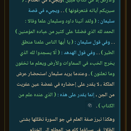
والأرض إلا في كتاب مبين )
ويجيء في الختام :
(
سيريكم آياته فتعرفونها )
. .
ويجيء في قصة
سليمان :
( ولقد آتينا داود وسليمان علما وقالا :
الحمد لله الذي فضلنا على كثير من عباده المؤمنين )
. .
وفي قول سليمان :
( يا أيها الناس علمنا منطق
الطير )
. .
وفي قول الهدهد :
( ألا يسجدوا لله الذي
يخرج الخبء في السماوات والأرض ويعلم ما تخفون
وما تعلنون )
. وعندما يريد سليمان استحضار عرش
الملكة ، لا يقدر على إحضاره في غمضة عين عفريت
من الجن ،
إنما يقدر على هذه :
( الذي عنده علم من
الكتاب )
.
وهكذا تبرز صفة العلم في جو السورة تظللها بشتى
الظلال في سياقها كله من المطلع إلى الختام .