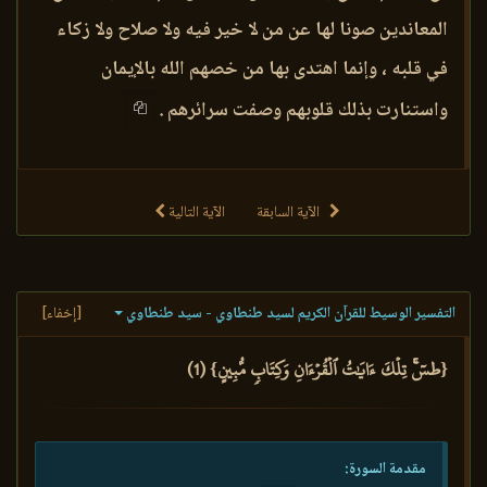
المعاندين صونا لها عن من لا خير فيه ولا صلاح ولا زكاء
في قلبه ، وإنما اهتدى بها من خصهم الله بالإيمان
واستنارت بذلك قلوبهم وصفت سرائرهم .
الآية السابقة
الآية التالية
التفسير الوسيط للقرآن الكريم لسيد طنطاوي - سيد طنطاوي
[إخفاء]
{طسٓۚ تِلۡكَ ءَايَٰتُ ٱلۡقُرۡءَانِ وَكِتَابٖ مُّبِينٍ} (1)
مقدمة السورة: