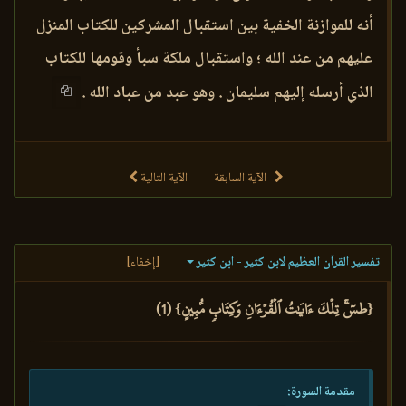
أنه للموازنة الخفية بين استقبال المشركين للكتاب المنزل
عليهم من عند الله ؛ واستقبال ملكة سبأ وقومها للكتاب
الذي أرسله إليهم سليمان . وهو عبد من عباد الله .
الآية السابقة
الآية التالية
تفسير القرآن العظيم لابن كثير - ابن كثير
[إخفاء]
{طسٓۚ تِلۡكَ ءَايَٰتُ ٱلۡقُرۡءَانِ وَكِتَابٖ مُّبِينٍ} (1)
مقدمة السورة: