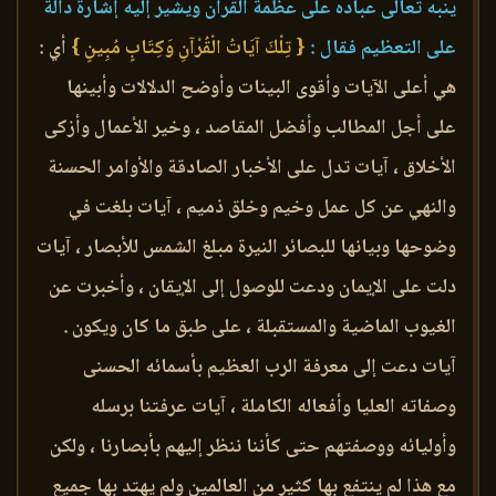
ينبه تعالى عباده على عظمة القرآن ويشير إليه إشارة دالة
على التعظيم فقال :
{ تِلْكَ آيَاتُ الْقُرْآنِ وَكِتَابٍ مُبِينٍ }
أي :
هي أعلى الآيات وأقوى البينات وأوضح الدلالات وأبينها
على أجل المطالب وأفضل المقاصد ، وخير الأعمال وأزكى
الأخلاق ، آيات تدل على الأخبار الصادقة والأوامر الحسنة
والنهي عن كل عمل وخيم وخلق ذميم ، آيات بلغت في
وضوحها وبيانها للبصائر النيرة مبلغ الشمس للأبصار ، آيات
دلت على الإيمان ودعت للوصول إلى الإيقان ، وأخبرت عن
الغيوب الماضية والمستقبلة ، على طبق ما كان ويكون .
آيات دعت إلى معرفة الرب العظيم بأسمائه الحسنى
وصفاته العليا وأفعاله الكاملة ، آيات عرفتنا برسله
وأوليائه ووصفتهم حتى كأننا ننظر إليهم بأبصارنا ، ولكن
مع هذا لم ينتفع بها كثير من العالمين ولم يهتد بها جميع