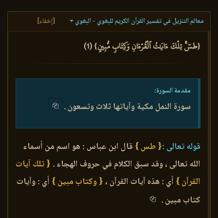
معالم التنزيل في تفسير القرآن الكريم للبغوي - البغوي
[إخفاء]
{طسٓۚ تِلۡكَ ءَايَٰتُ ٱلۡقُرۡءَانِ وَكِتَابٖ مُّبِينٍ} (1)
مقدمة السورة:
سورة النمل مكية وآياتها ثلاث وتسعون .
قوله تعالى :
{ طس }
قال ابن عباس : هو اسم من أسماء
الله تعالى ، وقد سبق الكلام في حروف الهجاء .
{ تلك آيات
القرآن }
أي : هذه آيات القرآن ،
{ وكتاب مبين }
أي : وآيات
كتاب مبين .