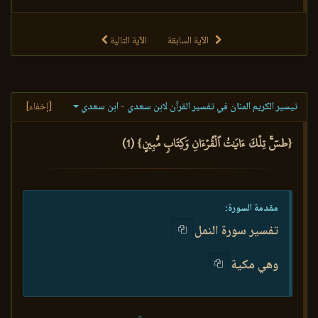
الآية السابقة
الآية التالية
تيسير الكريم المنان في تفسير القرآن لابن سعدي - ابن سعدي
[إخفاء]
{طسٓۚ تِلۡكَ ءَايَٰتُ ٱلۡقُرۡءَانِ وَكِتَابٖ مُّبِينٍ} (1)
مقدمة السورة:
تفسير سورة النمل
وهي مكية