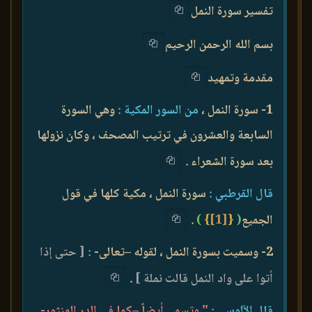
تفسير سورة النمل
بسم الله الرحمن الرحيم
مقدمة وتمهيد
1- سورة النمل ،
من السور المكية :
وهي السورة
السابعة والعشرون في ترتيب المصحف ، وكان نزولها
بعد سورة الشعراء .
قال القرطبي :
سورة النمل ، مكية كلها في قول
الجميع
(
{
[1]
}
)
.
2- وسميت بسورة النمل ، لقوله –تعالى-
:
[ حتى إذا
أتوا على واد النمل قالت نملة ]
.
قال الآلوسي :
" وتسمى أيضاً –كما في الدر المنثور-