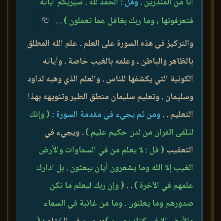
أنا من المنذرين .
وقل :
الحمد لله . سيريكم آياته
فتعرفونها ، وما ربك بغافل عما تعملون )
. .
والتركيز في هذه السورة على العلم . علم الله المطلق
بالظاهر والباطن ، وعلمه بالغيب خاصة . وآياته
الكونية التي يكشفها للناس . والعلم الذي وهبه لداود
وسليمان . وتعليم سليمان منطق الطير وتنويهه بهذا
التعليم . .
ومن ثم يجيء في مقدمة السورة :
( وإنك
لتلقى القرآن من لدن حكيم عليم )
. ويجيء في
التعقيب
( قل : لا يعلم من في السماوات والأرض
الغيب إلا الله وما يشعرون أيان يبعثون . بل ادارك
علمهم في الآخرة )
. .
( وإن ربك ليعلم ما تكن
صدورهم وما يعلنون . وما من غائبة في السماء