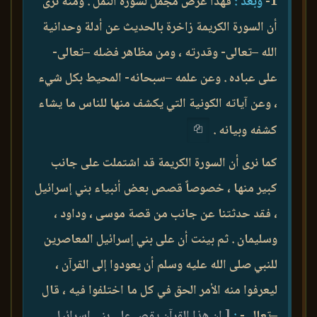
1-
وبعد :
فهذا عرض مجمل لسورة النمل . ومنه نرى
أن السورة الكريمة زاخرة بالحديث عن أدلة وحدانية
الله –تعالى- وقدرته ، ومن مظاهر فضله –تعالى-
على عباده . وعن علمه –سبحانه- المحيط بكل شيء
، وعن آياته الكونية التي يكشف منها للناس ما يشاء
كشفه وبيانه .
كما نرى أن السورة الكريمة قد اشتملت على جانب
كبير منها ، خصوصاً قصص بعض أنبياء بني إسرائيل
، فقد حدثتنا عن جانب من قصة موسى ، وداود ،
وسليمان . ثم بينت أن على بني إسرائيل المعاصرين
للنبي صلى الله عليه وسلم أن يعودوا إلى القرآن ،
ليعرفوا منه الأمر الحق في كل ما اختلفوا فيه ، قال
–تعالى-
:
[ إن هذا القرآن يقص على بني إسرائيل