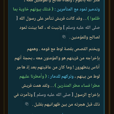
مكر الله بالقوم ، ونجاة صالح والمؤمنين معه ،
وتدمير ثمود مع المتآمرين :
( فتلك بيوتهم خاوية بما
ظلموا )
. . وقد كانت قريش تتآمر على رسول الله
[
صلى الله عليه وسلم ]
وتبيت له ، كما بيتت ثمود
لصالح وللمؤمنين .
ويختم القصص بقصة لوط مع قومه . وهمهم
بإخراجه من قريتهم هو والمؤمنون معه ، بحجة أنهم
أناس يتطهرون ! وما كان من عاقبتهم بعد إذ هاجر
لوط من بينهم ،
وتركهم للدمار :
( وأمطرنا عليهم
مطرا فساء مطر المنذرين )
. . ولقد همت قريش
بإخراج الرسول
[ صلى الله عليه وسلم ]
وتآمرت في
ذلك قبل هجرته من بين ظهرانيهم بقليل .