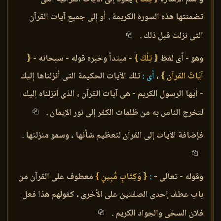
تضمنتها هذه السورة الكريمة . أو إلى جميع آيات القرآن
التى نزلت قبل ذلك .
وهو - أى لفظ
{ تِلْكَ }
- مبتدأ وخبره قوله - سبحانه -
{
آيَاتُ القرآن }
،
أى :
تلك الآيات الحكيمة التى أنزلناها إليك
- أيها الرسول الكريم - هى آيات القرآن ، الذى أنزلناه إليك
لتخرج الناس به من ظلمات الكفر إلى نور الإيمان .
فإضافة الآيات إلى القرآن لتعظيم شأنها ، وسمو منزلتها .
وقوله - تعالى -
:
{ وَكِتَابٍ مُّبِينٍ }
معطوف على القرآن من
باب عطف إحدى الصفتين على الأخرى ، كقولهم هذا فعل
فلان السخى والجواد الكريم .