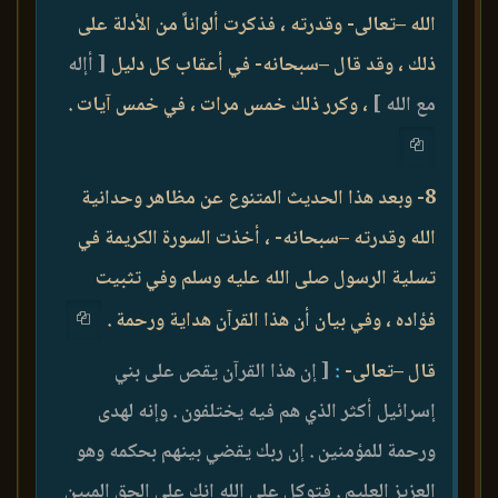
الله –تعالى- وقدرته ، فذكرت ألواناً من الأدلة على
ذلك ، وقد قال –سبحانه- في أعقاب كل دليل
[ أإله
مع الله ]
، وكرر ذلك خمس مرات ، في خمس آيات .
8- وبعد هذا الحديث المتنوع عن مظاهر وحدانية
الله وقدرته –سبحانه- ، أخذت السورة الكريمة في
تسلية الرسول صلى الله عليه وسلم وفي تثبيت
فؤاده ، وفي بيان أن هذا القرآن هداية ورحمة .
قال –تعالى-
:
[ إن هذا القرآن يقص على بني
إسرائيل أكثر الذي هم فيه يختلفون . وإنه لهدى
ورحمة للمؤمنين . إن ربك يقضي بينهم بحكمه وهو
العزيز العليم . فتوكل على الله إنك على الحق المبين