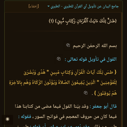
جامع البيان عن تأويل آي القرآن للطبري - الطبري
[إخفاء]
{طسٓۚ تِلۡكَ ءَايَٰتُ ٱلۡقُرۡءَانِ وَكِتَابٖ مُّبِينٍ} (1)
بسم الله الرحمَن الرحيم
القول في تأويل قوله تعالى :
{ طسَ تِلْكَ آيَاتُ الْقُرْآنِ وَكِتَابٍ مّبِينٍ * هُدًى وَبُشْرَىَ
لِلْمُؤْمِنِينَ * الّذِينَ يُقِيمُونَ الصّلاَةَ وَيُؤْتُونَ الزّكَاةَ وَهُم بِالاَخِرَةِ
هُمْ يُوقِنُونَ }
.
قال أبو جعفر :
وقد بيّنا القول فيما مضى من كتابنا هذا
فيما كان من حروف المعجم في فواتح السور ،
فقوله :
☀
طس من ذلك .
وقد رُوي عن ابن عباس أن قوله :
طس :