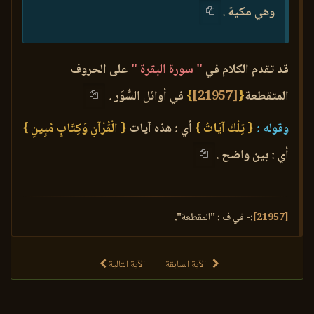
وهي مكية .
قد تقدم الكلام في
" سورة البقرة "
على الحروف
المتقطعة
{
[21957]
}
في أوائل السُّوَر .
وقوله :
{ تِلْكَ آيَاتُ }
أي : هذه آيات
{ الْقُرْآنِ وَكِتَابٍ مُبِينٍ }
أي : بين واضح .
[21957]
:- في ف : "المقطعة".
الآية السابقة
الآية التالية