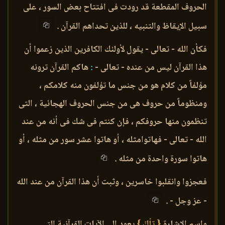
الحروف المقطعة قد رودت فى افتتاح بعض السور ، على
سبيل الإيقاظ والتنبيه ، للذين تحداهم القرآن .
فكأن الله - تعالى - يقول لأولئك الكافرين الذين زعموا أن
هذا القرآن ليس من عنده - تعالى -
:
هاكم القرآن ترونه
مؤلفاً من كلام هو من جنس ما تؤلفون منه كلامكم ،
ومنظوماً من حروف هى من جنس الحروف الهجائية ، التى
تنظمون منها حروفكم ، فإن كنتم فى شك فى أنه من عند
الله - تعالى - فهاتوامثله ، أو هاتوا عشر سور من مثله ، أو
هاتوا سورة واحدة من مثله .
فعجزوا وانقلبوا خاسرين ، وثبت أن هذا القرآن من عند الله
- عز وجل - .
واسم الإشارة
{ تِلْكَ }
يعود إلى الآيات القرآنية التى