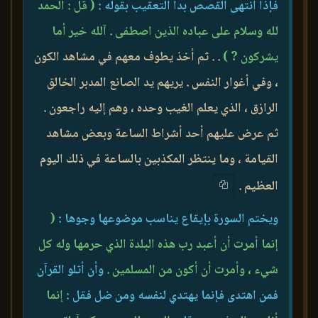
فإذا انتهى القصص بدأ التعقيب بقوله :
( قل : الحمد
لله وسلام على عباده الذين اصطفى . آلله خير أما
يشركون ? )
. . ثم أخذ يطوف معهم في مشاهد الكون
، وفي أغوار النفس . يريهم يد الصانع المدبر الخالق
الرازق ، الذي يعلم الغيب وحده ، وهم إليه راجعون .
ثم عرض عليهم أحد أشراط الساعة وبعض مشاهد
القيامة ، وما ينتظر المكذبين بالساعة في ذلك اليوم
العظيم .
ويختم السورة بإيقاع يناسب موضوعها وجوها :
(
إنما أمرت أن أعبد رب هذه البلدة الذي حرمها وله كل
شيء ، وأمرت أن أكون من المسلمين .
وأن أتلو القرآن
فمن اهتدى فإنما يهتدي لنفسه ومن ضل فقل :
إنما