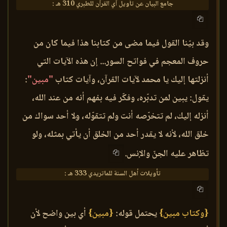
جامع البيان عن تأويل آي القرآن للطبري 310 هـ :
وقد بيّنا القول فيما مضى من كتابنا هذا فيما كان من
حروف المعجم في فواتح السور... إن هذه الآيات التي
أنزلتها إليك يا محمد لآيات القرآن، وآيات كتاب
"مبين"
:
يقول: يبين لمن تدبّره، وفكّر فيه بفهم أنه من عند الله،
أنزله إليك، لم تتخرّصه أنت ولم تتقوّله، ولا أحد سواك من
خلق الله، لأنه لا يقدر أحد من الخلق أن يأتي بمثله، ولو
تظاهر عليه الجنّ والإنس.
تأويلات أهل السنة للماتريدي 333 هـ :
{وكتاب مبين}
يحتمل قوله:
{مبين}
أي بين واضح لأن