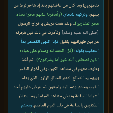
يتطهرون! وما كان من عاقبتهم بعد إذ هاجر لوط من
بينهم،
وتركهم للدمار:
(وأمطرنا عليهم مطرا فساء
مطر المنذرين)
.. ولقد همت قريش بإخراج الرسول
[صلى الله عليه وسلم]
وتآمرت في ذلك قبل هجرته
من بين ظهرانيهم بقليل.
فإذا انتهى القصص بدأ
التعقيب بقوله:
(قل: الحمد لله وسلام على عباده
الذين اصطفى. آلله خير أما يشركون؟)
.. ثم أخذ
يطوف معهم في مشاهد الكون، وفي أغوار النفس.
يريهم يد الصانع المدبر الخالق الرازق، الذي يعلم
الغيب وحده، وهم إليه راجعون. ثم عرض عليهم أحد
أشراط الساعة وبعض مشاهد القيامة، وما ينتظر
المكذبين بالساعة في ذلك اليوم العظيم.
ويختم