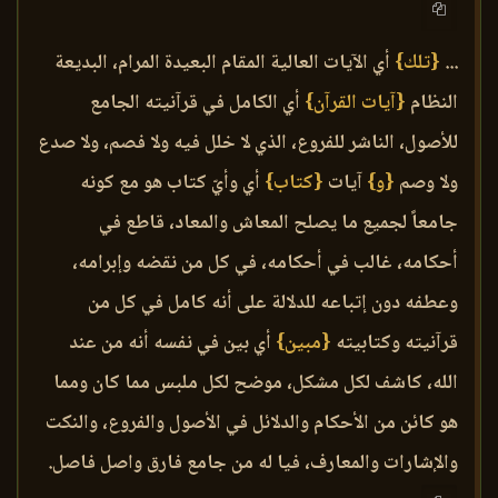
...
{تلك}
أي الآيات العالية المقام البعيدة المرام، البديعة
النظام
{آيات القرآن}
أي الكامل في قرآنيته الجامع
للأصول، الناشر للفروع، الذي لا خلل فيه ولا فصم، ولا صدع
ولا وصم
{و}
آيات
{كتاب}
أي وأيّ كتاب هو مع كونه
جامعاً لجميع ما يصلح المعاش والمعاد، قاطع في
أحكامه، غالب في أحكامه، في كل من نقضه وإبرامه،
وعطفه دون إتباعه للدلالة على أنه كامل في كل من
قرآنيته وكتابيته
{مبين}
أي بين في نفسه أنه من عند
الله، كاشف لكل مشكل، موضح لكل ملبس مما كان ومما
هو كائن من الأحكام والدلائل في الأصول والفروع، والنكت
والإشارات والمعارف، فيا له من جامع فارق واصل فاصل.