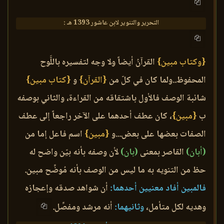
التحرير والتنوير لابن عاشور 1393 هـ :
{وكتاب مبين}
القرآنُ أيضاً ولا وجه لتفسيره باللَّوح
المحفوظ..ولما كان في كلّ من
{القرآن}
و
{كتاب مبين}
شائبة الوصف فالأول باشتقاقه من القراءة، والثاني بوصفه
ب
{مبين}
، كان عطف أحدهما على الآخر راجعاً إلى عطف
الصفات بعضها على بعض...و
{مبين}
اسم فاعل إما من
(أبان)
القاصر بمعنى
(بان)
لأن وصفه بأنه بيّن واضح له
حظ من التنويه به ما ليس من الوصف بأنه مُوضِّح مبين.
فالمبين أفاد معنيين أحدهما:
أن شواهد صدقه وإعجازه
وهديه لكل متأمل،
وثانيهما:
أنه مرشد ومفصِّل.