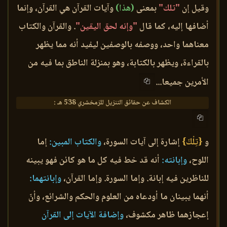
وقيل إن
"تلك"
بمعنى
(هذا)
وآيات القرآن هي القرآن، وإنما
أضافها إليه، كما قال
"وإنه لحق اليقين"
. والقرآن والكتاب
معناهما واحد، ووصفه بالوصفين ليفيد أنه مما يظهر
بالقراءة، ويظهر بالكتابة، وهو بمنزلة الناطق بما فيه من
الأمرين جميعا...
الكشاف عن حقائق التنزيل للزمخشري 538 هـ :
و
{تِلْكَ}
إشارة إلى آيات السورة،
والكتاب المبين:
إما
اللوح،
وإبانته:
أنه قد خط فيه كل ما هو كائن فهو يبينه
للناظرين فيه إبانة. وإما السورة. وإما القرآن،
وإبانتهما:
أنهما يبينان ما أودعاه من العلوم والحكم والشرائع، وأنّ
إعجازهما ظاهر مكشوف،
وإضافة الآيات إلى القرآن