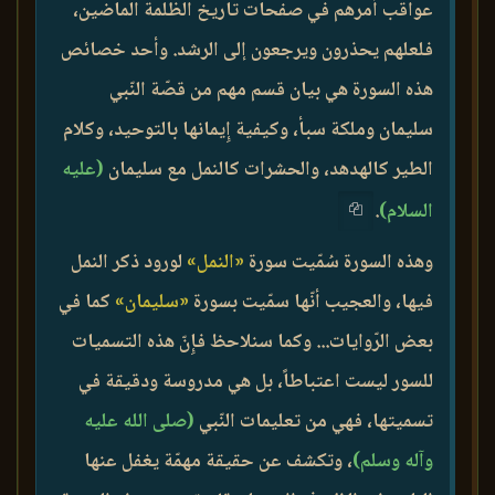
عواقب أمرهم في صفحات تاريخ الظلمة الماضين،
فلعلهم يحذرون ويرجعون إلى الرشد. وأحد خصائص
هذه السورة هي بيان قسم مهم من قصّة النّبي
سليمان وملكة سبأ، وكيفية إِيمانها بالتوحيد، وكلام
الطير كالهدهد، والحشرات كالنمل مع سليمان
(عليه
السلام)
.
وهذه السورة سُمّيت سورة
«النمل»
لورود ذكر النمل
فيها، والعجيب أنّها سمّيت بسورة
«سليمان»
كما في
بعض الرّوايات... وكما سنلاحظ فإِنّ هذه التسميات
للسور ليست اعتباطاً، بل هي مدروسة ودقيقة في
تسميتها، فهي من تعليمات النّبي
(صلى الله عليه
وآله وسلم)
، وتكشف عن حقيقة مهمّة يغفل عنها