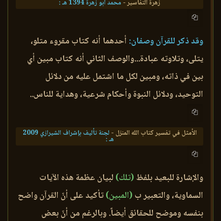
زهرة التفاسير -
محمد أبو زهرة 1394 هـ :
وقد ذكر للقرآن وصفان:
أحدهما أنه كتاب مقروء متلو،
يتلى، وتلاوته عبادة...والوصف الثاني أنه كتاب مبين أي
بين في ذاته، ومبين لكل ما اشتمل عليه من دلائل
التوحيد، ودلائل النبوة وأحكام شرعية، وهداية للناس..
الأمثل في تفسير كتاب الله المنزل -
لجنة تأليف بإشراف الشيرازي 2009
هـ :
والإشارة للبعيد بلفظ
(تلك)
لبيان عظمة هذه الآيات
السماوية، والتعبير ب
(المبين)
تأكيد على أنّ القرآن واضح
بنفسه وموضح للحقائق أيضاً. وبالرغم من أنّ بعض