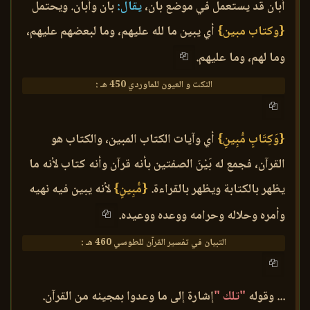
أبان قد يستعمل في موضع بان،
يقال:
بان وأبان. ويحتمل
{وكتاب مبين}
أي يبين ما لله عليهم، وما لبعضهم عليهم،
وما لهم، وما عليهم.
النكت و العيون للماوردي 450 هـ :
{وَكِتَابٍ مُّبِينٍ}
أي وآيات الكتاب المبين، والكتاب هو
القرآن، فجمع له بَيْنَ الصفتين بأنه قرآن وأنه كتاب لأنه ما
يظهر بالكتابة ويظهر بالقراءة.
{مُّبِينٍ}
لأنه يبين فيه نهيه
وأمره وحلاله وحرامه ووعده ووعيده.
التبيان في تفسير القرآن للطوسي 460 هـ :
... وقوله
"تلك "
إشارة إلى ما وعدوا بمجيئه من القرآن.