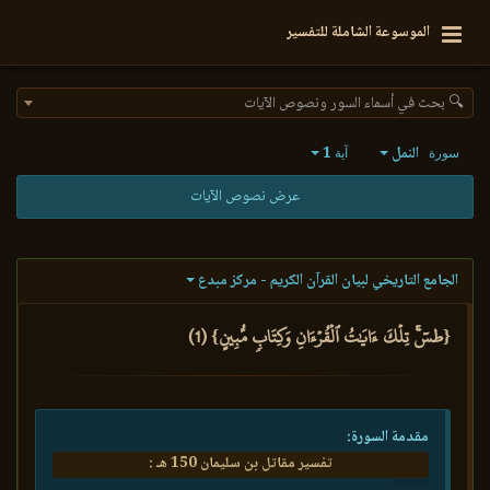
الموسوعة الشاملة للتفسير
🔍 بحث في أسماء السور ونصوص الآيات
النمل
1
سورة
آية
عرض نصوص الآيات
الجامع التاريخي لبيان القرآن الكريم - مركز مبدع
{طسٓۚ تِلۡكَ ءَايَٰتُ ٱلۡقُرۡءَانِ وَكِتَابٖ مُّبِينٍ} (1)
مقدمة السورة:
تفسير مقاتل بن سليمان 150 هـ :