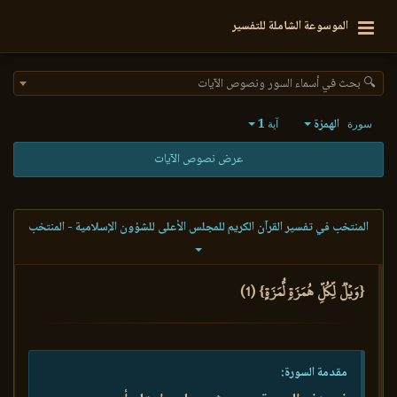
الموسوعة الشاملة للتفسير
🔍 بحث في أسماء السور ونصوص الآيات
الهمزة
1
سورة
آية
عرض نصوص الآيات
المنتخب في تفسير القرآن الكريم للمجلس الأعلى للشؤون الإسلامية - المنتخب
{وَيۡلٞ لِّكُلِّ هُمَزَةٖ لُّمَزَةٍ} (1)
مقدمة السورة: