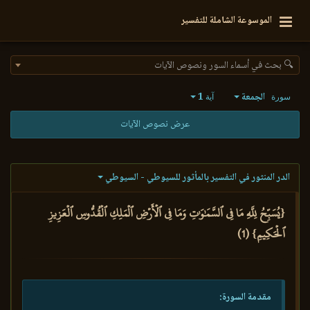
الموسوعة الشاملة للتفسير
🔍 بحث في أسماء السور ونصوص الآيات
الجمعة
1
سورة
آية
عرض نصوص الآيات
الدر المنثور في التفسير بالمأثور للسيوطي - السيوطي
{يُسَبِّحُ لِلَّهِ مَا فِي ٱلسَّمَٰوَٰتِ وَمَا فِي ٱلۡأَرۡضِ ٱلۡمَلِكِ ٱلۡقُدُّوسِ ٱلۡعَزِيزِ
ٱلۡحَكِيمِ} (1)
مقدمة السورة: