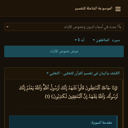
الموسوعة الشاملة للتفسير
🔍 بحث في أسماء السور ونصوص الآيات
المنافقون
1
سورة
آية
عرض نصوص الآيات
الكشف والبيان في تفسير القرآن للثعلبي - الثعلبي
{إِذَا جَآءَكَ ٱلۡمُنَٰفِقُونَ قَالُواْ نَشۡهَدُ إِنَّكَ لَرَسُولُ ٱللَّهِۗ وَٱللَّهُ يَعۡلَمُ إِنَّكَ
لَرَسُولُهُۥ وَٱللَّهُ يَشۡهَدُ إِنَّ ٱلۡمُنَٰفِقِينَ لَكَٰذِبُونَ} (1)
مقدمة السورة: