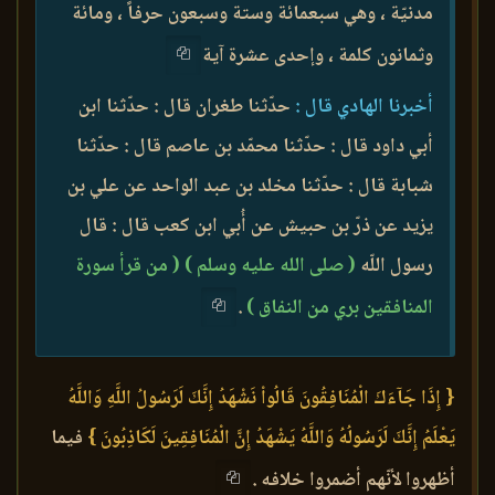
مدنيّة ، وهي سبعمائة وستة وسبعون حرفاً ، ومائة
وثمانون كلمة ، وإحدى عشرة آية
أخبرنا الهادي قال :
حدّثنا طغران قال : حدّثنا ابن
أبي داود قال : حدّثنا محمّد بن عاصم قال : حدّثنا
شبابة قال : حدّثنا مخلد بن عبد الواحد عن علي بن
يزيد عن ذرّ بن حبيش عن أُبي ابن كعب قال : قال
رسول اللّه
( صلى الله عليه وسلم )
( من قرأ سورة
المنافقين بري من النفاق )
.
{ إِذَا جَآءَكَ الْمُنَافِقُونَ قَالُواْ نَشْهَدُ إِنَّكَ لَرَسُولُ اللَّهِ وَاللَّهُ
يَعْلَمُ إِنَّكَ لَرَسُولُهُ وَاللَّهُ يَشْهَدُ إِنَّ الْمُنَافِقِينَ لَكَاذِبُونَ }
فيما
أظهروا لأنّهم أضمروا خلافه .