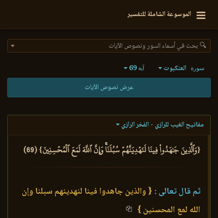
الموسوعة الشاملة للتفسير
🔍 بحث في أسماء السور ونصوص الآيات
العنكبوت
69
سورة
آية
عرض نصوص الآيات
مفاتيح الغيب للرازي - الفخر الرازي
{وَٱلَّذِينَ جَٰهَدُواْ فِينَا لَنَهۡدِيَنَّهُمۡ سُبُلَنَاۚ وَإِنَّ ٱللَّهَ لَمَعَ ٱلۡمُحۡسِنِينَ} (69)
ثم قال تعالى :
{ والذين جاهدوا فينا لنهدينهم سبلنا وإن
الله لمع المحسنين }