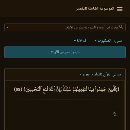
الموسوعة الشاملة للتفسير
🔍 بحث في أسماء السور ونصوص الآيات
العنكبوت
69
سورة
آية
عرض نصوص الآيات
معاني القرآن للفراء - الفراء
{وَٱلَّذِينَ جَٰهَدُواْ فِينَا لَنَهۡدِيَنَّهُمۡ سُبُلَنَاۚ وَإِنَّ ٱللَّهَ لَمَعَ ٱلۡمُحۡسِنِينَ} (69)