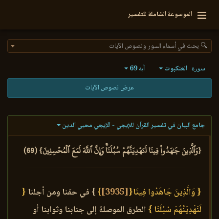
الموسوعة الشاملة للتفسير
🔍 بحث في أسماء السور ونصوص الآيات
العنكبوت
69
سورة
آية
عرض نصوص الآيات
جامع البيان في تفسير القرآن للإيجي - الإيجي محيي الدين
{وَٱلَّذِينَ جَٰهَدُواْ فِينَا لَنَهۡدِيَنَّهُمۡ سُبُلَنَاۚ وَإِنَّ ٱللَّهَ لَمَعَ ٱلۡمُحۡسِنِينَ} (69)
{ وَالَّذِينَ جَاهَدُوا فِينَا{
[3935]
}
} في حقنا ومن أجلنا
{
لَنَهْدِيَنَّهُمْ سُبُلَنَا }
الطرق الموصلة إلى جنابنا وثوابنا أو