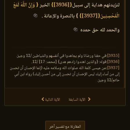
لنزيدنهم هداية إلى سبيل
{
[3936]
}
الخير
{ وَإِنَّ اللَّهَ لَمَعَ
الْمُحْسِنِينَ{
[3937]
}
} بالنصرة والإعانة .
والحمد لله حق حمده
[3935]
:في حقنا ورضانا ولم يجاهدوا في أنفسهم والشياطين /12 وجيز.
[3936]
:قوله: {والذين اهتدوا زادهم هدى} [محمد: 17] /12.
[3937]
:عن عيسى كلمة الله صلوات الله وسلامه عليه (إنما الإحسان أن تحسن
إلى من أساء إليك ليس الإحسان أن تحسن إلى من أحسن إليك) رواه ابن أبي
حاتم/12 وجيز.
الآية السابقة
الآية التالية
المقارنة مع تفسير آخر