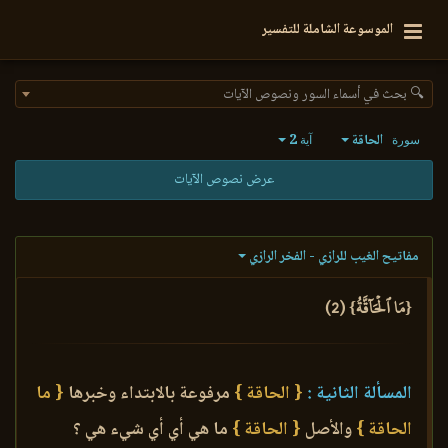
الموسوعة الشاملة للتفسير
🔍 بحث في أسماء السور ونصوص الآيات
الحاقة
2
سورة
آية
عرض نصوص الآيات
مفاتيح الغيب للرازي - الفخر الرازي
{مَا ٱلۡحَآقَّةُ} (2)
المسألة الثانية :
{ الحاقة }
مرفوعة بالابتداء وخبرها
{ ما
الحاقة }
والأصل
{ الحاقة }
ما هي أي أي شيء هي ؟