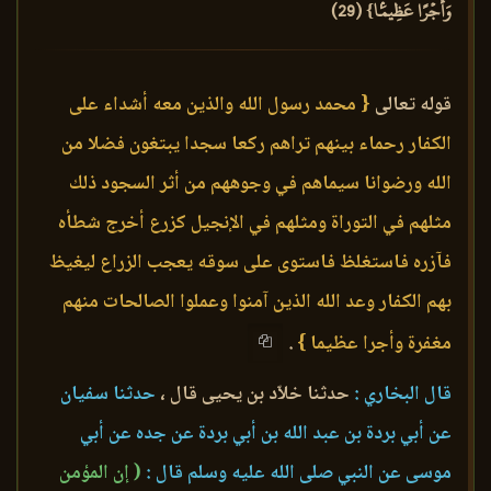
وَأَجۡرًا عَظِيمَۢا} (29)
قوله تعالى
{ محمد رسول الله والذين معه أشداء على
الكفار رحماء بينهم تراهم ركعا سجدا يبتغون فضلا من
الله ورضوانا سيماهم في وجوههم من أثر السجود ذلك
مثلهم في التوراة ومثلهم في الإنجيل كزرع أخرج شطأه
فآزره فاستغلظ فاستوى على سوقه يعجب الزراع ليغيظ
بهم الكفار وعد الله الذين آمنوا وعملوا الصالحات منهم
مغفرة وأجرا عظيما }
.
قال البخاري :
حدثنا خلاّد بن يحيى قال ،
حدثنا سفيان
عن أبي بردة بن عبد الله بن أبي بردة عن جده عن أبي
موسى عن النبي صلى الله عليه وسلم قال :
( إن المؤمن