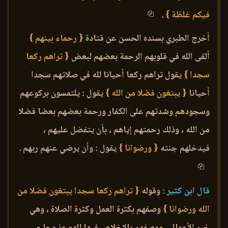
فيكم غلظة }
.
أخرج الطبري بسنده الحسن عن قتادة
{ رحماء بينهم }
ألقى الله في قلوبهم الرحمة بعضهم لبعض
{ تراهم ركعا
سجدا }
يقول تراهم ركعا أحيانا لله في صلاتهم سجدا
أحيانا
{ يبتغون فضلا من الله }
يقول : يلتمسون بركوعهم
وسجودهم وشدتهم على الكفار ورحمة بعضهم بعضا فضلا
من الله ، وذلك رحمتهم إياهم ، بأن يتفضل عليهم ،
فيدخلهم جنته
{ ورضوانا }
يقول : وأن يرضي عنهم ربهم .
قال ابن كثير :
وقوله
{ تراهم ركعا سجدا يبتغون فضلا من
الله ورضوانا }
وصفهم بكثرة العمل وكثرة الصلاة ، وهي
خير الأعمال ، ووصفهم بالإخلاص فيها لله- عز وجل-