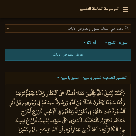
الموسوعة الشاملة للتفسير
🔍 بحث في أسماء السور ونصوص الآيات
الفتح
29
سورة
آية
عرض نصوص الآيات
التفسير الصحيح لبشير ياسين - بشير ياسين
{مُّحَمَّدٞ رَّسُولُ ٱللَّهِۚ وَٱلَّذِينَ مَعَهُۥٓ أَشِدَّآءُ عَلَى ٱلۡكُفَّارِ رُحَمَآءُ بَيۡنَهُمۡۖ تَرَىٰهُمۡ
رُكَّعٗا سُجَّدٗا يَبۡتَغُونَ فَضۡلٗا مِّنَ ٱللَّهِ وَرِضۡوَٰنٗاۖ سِيمَاهُمۡ فِي وُجُوهِهِم مِّنۡ أَثَرِ
ٱلسُّجُودِۚ ذَٰلِكَ مَثَلُهُمۡ فِي ٱلتَّوۡرَىٰةِۚ وَمَثَلُهُمۡ فِي ٱلۡإِنجِيلِ كَزَرۡعٍ أَخۡرَجَ
شَطۡـَٔهُۥ فَـَٔازَرَهُۥ فَٱسۡتَغۡلَظَ فَٱسۡتَوَىٰ عَلَىٰ سُوقِهِۦ يُعۡجِبُ ٱلزُّرَّاعَ لِيَغِيظَ
بِهِمُ ٱلۡكُفَّارَۗ وَعَدَ ٱللَّهُ ٱلَّذِينَ ءَامَنُواْ وَعَمِلُواْ ٱلصَّـٰلِحَٰتِ مِنۡهُم مَّغۡفِرَةٗ