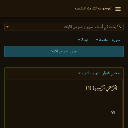
الموسوعة الشاملة للتفسير
🔍 بحث في أسماء السور ونصوص الآيات
الفاتحة
3
سورة
آية
عرض نصوص الآيات
معاني القرآن للفراء - الفراء
{ٱلرَّحۡمَٰنِ ٱلرَّحِيمِ} (3)