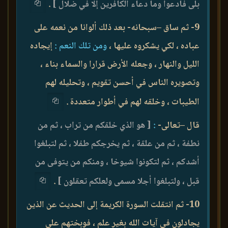
بلى فادعوا وما دعاء الكافرين إلا في ضلال ]
.
9- ثم ساق –سبحانه- بعد ذلك ألوانا من نعمه على
عباده ، لكي يشكروه عليها ،
ومن تلك النعم :
إيجاده
الليل والنهار ، وجعله الأرض قرارا والسماء بناء ،
وتصويره الناس في أحسن تقويم ، وتحليله لهم
الطيبات ، وخلقه لهم في أطوار متعددة .
قال –تعالى-
:
[ هو الذي خلقكم من تراب ، ثم من
نطفة ، ثم من علقة ، ثم يخرجكم طفلا ، ثم لتبلغوا
أشدكم ، ثم لتكونوا شيوخا ، ومنكم من يتوفى من
قبل ، ولتبلغوا أجلا مسمى ولعلكم تعقلون ]
.
10- ثم انتقلت السورة الكريمة إلى الحديث عن الذين
يجادلون في آيات الله بغير علم ، فوبختهم على