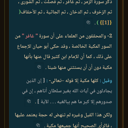
ذكر سورة الزمر ، ثم غافر ، ثم فصلت ، ثم الشورى ،
ثم الزخرف ، ثم الدخان ، ثم الجاثية ، ثم الأحقاف
(
.
)
}
[1]
{
2- والمحققون من العلماء على أن سورة
" غافر "
من
السور المكية الخالصة ، وقد حكى أبو حيان الإجماع
على ذلك ، كما أن الإمام ابن كثير قال عنها بأنها
مكية دون أن أن يستثني منها شيئا .
وقيل :
كلها مكية إلا قوله –تعالى-
:
[ إن الذين
يجادلون في آيات الله بغير سلطان أتاهم ، إن في
صدورهم إلا كبر ما هم ببالغيه . . . الآية ]
.
ولكن هذا القيل وغيره لم تنهض له حجة يعتمد عليها
، فالرأي الصحيح أنها جميعها مكية .