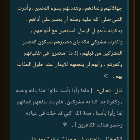
جهالاتهم وعنادهم ، وهددتهم بسوء المصير ، وأمرت
النبي صلى الله عليه وسلم أن يصبر على أذاهم ،
وذكرته بأحوال الرسل السابقين مع أقوامهم ،
وأنذرت مشركي مكة بأن مصيرهم سيكون كمصير
المشركين من قبلهم ، إذ ما استمروا في طغيانهم
وكفرهم ، وأنهم لن ينفعهم الإيمان عند حلول العذاب
بهم .
قال –تعالى-
:
[ فلما رأوا بأسنا قالوا آمنا بالله وحده
، وكفرنا بما كنا به مشركين . فلم يك ينفعهم إيمانهم
لما رأوا بأسنا ، سنة الله التي قد خلت في عباده
وخسر هنالك الكافرون ]
.
11- هذا ، والمتدبر في سورة " غافر " بعد هذا