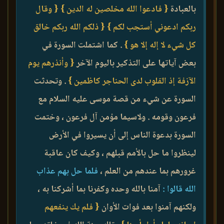
بالعبادة
{ فادعوا الله مخلصين له الدين }
{ وقال
ربكم ادعوني أستجب لكم }
{ ذلكم الله ربكم خالق
كل شيء لا إله إلا هو }
. كما اشتملت السورة في
بعض آياتها على التذكير باليوم الآخر
{ وأنذرهم يوم
الآزفة إذ القلوب لدى الحناجر كاظمين }
. وتحدثت
السورة عن شيء من قصة موسى عليه السلام مع
فرعون وقومه . ولاسيما مؤمن آل فرعون ، وختمت
السورة بدعوة الناس إلى أن يسيروا في الأرض
لينظروا ما حل بالأمم قبلهم ، وكيف كان عاقبة
غرورهم بما عندهم من العلم ،
فلما حل بهم عذاب
الله قالوا :
آمنا بالله وحده وكفرنا بما أشركنا به ،
ولكنهم آمنوا بعد فوات الأوان
{ فلم يك ينفعهم