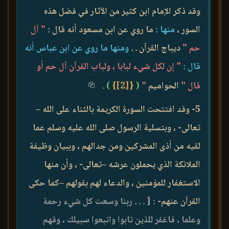
وقد ذكر الإمام ابن كثير من الآثار في فضل هذه
السور ،
منها :
ما روي عن ابن مسعود أنه قال :
" آل
حم "
ديباج القرآن . .
ومنها ما روي عن ابن عباس أنه
قال :
" إن لكل شيء لبابا ، ولباب القرآن آل حم أو
قال "
الحواميم
"
(
{
[2]
}
)
.
5- وقد افتتحت السورة الكريمة بالثناء على الله –
تعالى- ، وبتسلية الرسول صلى الله عليه وسلم عما
لقيه من أذى المشركين ومن جدالهم ، وببيان وظيفة
الملائكة الذي يحملون عرشه –تعالى- ، وأن منها
الاستغفار للمؤمنين ، والدعاء لهم بقولهم –كما حكى
القرآن عنهم-
:
[ . . . ربنا وسعت كل شيء رحمة
وعلما ، فاغفر للذين تابوا واتبعوا سبيلك ، وقهم