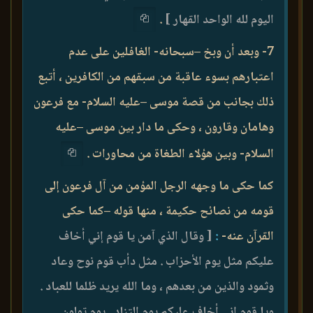
اليوم لله الواحد القهار ]
.
7- وبعد أن وبخ –سبحانه- الغافلين على عدم
اعتبارهم بسوء عاقبة من سبقهم من الكافرين ، أتبع
ذلك بجانب من قصة موسى –عليه السلام- مع فرعون
وهامان وقارون ، وحكى ما دار بين موسى –عليه
السلام- وبين هؤلاء الطغاة من محاورات .
كما حكى ما وجهه الرجل المؤمن من آل فرعون إلى
قومه من نصائح حكيمة ، منها قوله –كما حكى
القرآن عنه-
:
[ وقال الذي آمن يا قوم إني أخاف
عليكم مثل يوم الأحزاب . مثل دأب قوم نوح وعاد
وثمود والذين من بعدهم ، وما الله يريد ظلما للعباد .
ويا قوم إني أخاف عليكم يوم التناد . يوم تولون