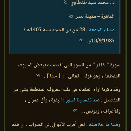
د . محمد سيد طنطاوي
القاهرة – مدينة نصر
مساء الجمعة :
28 من ذي الحجة سنة 1405ه /
13/9/1985م .
سورة
" غافر "
من السور التى افتتحت ببعض الحروف
المقطعة ، وهو قوله - تعالى -
:
{ حما }
.
وقد ذكرنا آراء العلماء فى تلك الحروف المقطعة بشئ من
التفصيل ،
عند تفسيرنا لسور :
البقرة ، وآل عمران ،
والأعراف ، ويونس . .
وقلنا ما خلاصته :
لعل أقرب الأقوال إلى الصواب ، أن هذه