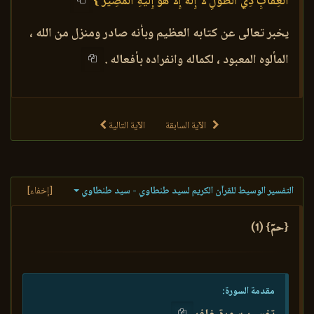
الْعِقَابِ ذِي الطَّوْلِ لَا إِلَهَ إِلَّا هُوَ إِلَيْهِ الْمَصِيرُ }
يخبر تعالى عن كتابه العظيم وبأنه صادر ومنزل من الله ،
المألوه المعبود ، لكماله وانفراده بأفعاله .
الآية السابقة
الآية التالية
التفسير الوسيط للقرآن الكريم لسيد طنطاوي - سيد طنطاوي
[إخفاء]
{حمٓ} (1)
مقدمة السورة: