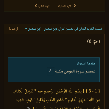
الآية السابقة
الآية التالية
تيسير الكريم المنان في تفسير القرآن لابن سعدي - ابن سعدي
[إخفاء]
{حمٓ} (1)
مقدمة السورة:
تفسير سورة المؤمن مكية
{ 1 - 3 }
{ بِسْمِ اللَّهِ الرَّحْمَنِ الرَّحِيمِ حم * تَنْزِيلُ الْكِتَابِ
مِنَ اللَّهِ الْعَزِيزِ الْعَلِيمِ * غَافِرِ الذَّنْبِ وَقَابِلِ التَّوْبِ شَدِيدِ