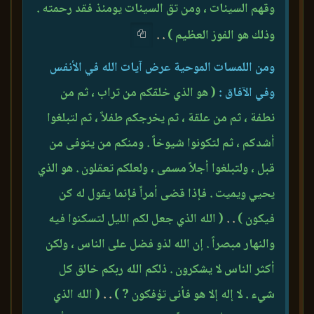
وقهم السيئات ، ومن تق السيئات يومئذ فقد رحمته .
وذلك هو الفوز العظيم )
. .
ومن اللمسات الموحية عرض آيات الله في الأنفس
وفي الآفاق :
( هو الذي خلقكم من تراب ، ثم من
نطفة ، ثم من علقة ، ثم يخرجكم طفلاً ، ثم لتبلغوا
أشدكم ، ثم لتكونوا شيوخاً . ومنكم من يتوفى من
قبل ، ولتبلغوا أجلاً مسمى ، ولعلكم تعقلون . هو الذي
يحيي ويميت . فإذا قضى أمراً فإنما يقول له كن
فيكون )
. .
( الله الذي جعل لكم الليل لتسكنوا فيه
والنهار مبصراً . إن الله لذو فضل على الناس ، ولكن
أكثر الناس لا يشكرون . ذلكم الله ربكم خالق كل
شيء . لا إله إلا هو فأنى تؤفكون ? )
. .
( الله الذي