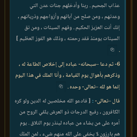
عذاب الجحيم . ربنا وأدخلهم جنات عدن التي
وعدتهم ، ومن صلح من آبائهم وأزواجهم وذرياتهم ،
إنك أنت العزيز الحكيم . وقهم السيئات ، ومن تق
السيئات يومئذ فقد رحمته ، وذلك هو الفوز العظيم ]
.
6- ثم دعا –سبحانه- عباده إلى إخلاص الطاعة له ،
وذكرهم بأهوال يوم القيامة ، وأنا الملك في هذا اليوم
إنما هو لله –تعالى- وحده .
قال –تعالى-
:
[ فادعو الله مخلصين له الدين ولو كره
الكافرون ، رفيع الدرجات ذو العرش يلقي الروح من
أمره على من يشاء من عباده لينذر يوم التلاق . يوم
هم بارزون لا يخفى على الله منهم شيء ، لمن الملك