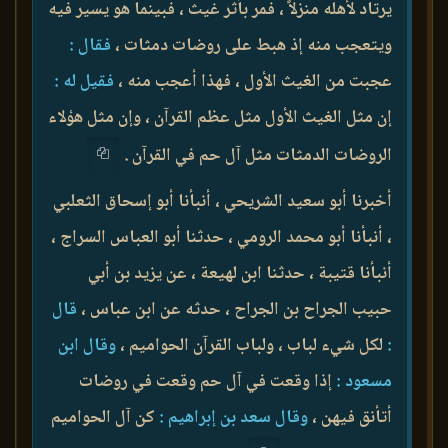
يرتاد لأهله منزلاً ، فمر بأثر غيث ، فبينما هو يسير فيه
ويتعجب منه إذ هبط على روضات دمثات ،
فقال :
عجبت من الغيث الأول ، فهذا أعجب منه ،
فقيل له :
إن مثل الغيث الأول مثل عظم القرآن ، وإن مثل هؤلاء
الروضات الدمثات مثل آل حم في القرآن .
أخبرنا أبو سعيد الشريحي ، أنبأنا أبو إسحاق الثعلبي
، أنبأنا أبو محمد الرومي ، حدثنا أبو العباس السراج ،
أنبأنا قتيبة ، حدثنا ابن لهيعة ، عن يزيد بن أبي
حبيب الجراح بن الجراح ، حدثه عن ابن عباس ،
قال
:
لكل شيء لباب ، ولباب القرآن الحواميم ،
وقال ابن
مسعود :
إذا وقعت في آل حم وقعت في روضات
أتأنق فيهن ،
وقال سعد بن إبراهيم :
كن آل الحواميم