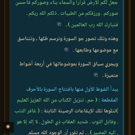
جعل لكم الأرض قراراً والسماء بناء وصوركم فأحسن
صوركم . ورزقكم من الطيبات . ذلكم الله ربكم .
فتبارك الله رب العالمين )
.
وهذه وتلك تصور جو السورة وترسم ظلها ، وتتناسق
مع موضوعها وطابعها .
ويجري سياق السورة بموضوعاتها في أربعة أشواط
متميزة .
يبدأ الشوط الأول منها بافتتاح السورة بالأحرف
المقطعة :
( حم . تنزيل الكتاب من الله العزيز العليم
)
تتلوها تلك الإيقاعات الرصينة الثابتة :
( غافر الذنب
. وقابل التوب . شديد العقاب ذي الطول . لا إله إلا هو
☀
. إليه المصير )
. . ثم تقرر أن الوجود كله مسلم