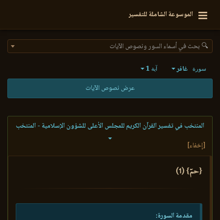
الموسوعة الشاملة للتفسير
🔍 بحث في أسماء السور ونصوص الآيات
غافر
1
سورة
آية
عرض نصوص الآيات
المنتخب في تفسير القرآن الكريم للمجلس الأعلى للشؤون الإسلامية - المنتخب
[إخفاء]
{حمٓ} (1)
مقدمة السورة: