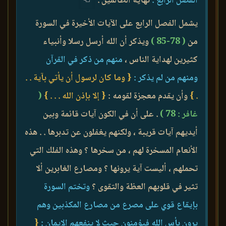
الفصل الرابع :
نهاية الظالمين .
يشمل الفصل الرابع على الآيات الأخيرة في السورة
من
( 78-85 )
ويذكر أن الله أرسل رسلا وأنبياء
كثيرين لهداية الناس ،
منهم من ذكر في القرآن
ومنهم من لم يذكر :
{ وما كان لرسول أن يأتي بآية . .
. }
وأن يقدم معجزة لقومه :
{ إلا بإذن الله . . . }
(
غافر : 78 )
. على أن في الكون آيات قائمة وبين
أيديهم آيات قريبة ، ولكنهم يغفلون عن تدبرها . . هذه
الأنعام المسخرة لهم ، من سخرها ؟ وهذه الفلك التي
تحملهم ، أليست آية يرونها ؟ ومصارع الغابرين ألا
تثير في قلوبهم العظة والتقوى ؟
وتختم السورة
بإيقاع قوي على مصرع من مصارع المكذبين وهم
يرون بأس الله فيؤمنون حيث لا ينفعهم الإيمان :
{