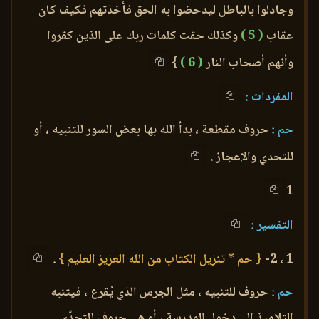
وجادلوا بالباطل ليدحضوا به الحق فأخذتهم فكيف كان
عقاب
( 5 )
وكذلك حقت كلمات ربك على الذين كفروا
وأنهم أصحاب النار
( 6 )
}
المفردات :
حم :
حروف مقطعة ، بدأ الله بها بعض السور للتنبيه ، أو
للتحدي والإعجاز .
1
التفسير :
1 ، 2-
{ حم * تنزيل الكتاب من الله العزيز العليم }
.
حم :
حروف للتنبيه ، مثل الجرس الذي يُقرع ، فيتنبه
التلاميذ إلى دخول المدرسة ، أو هي حروف للتحدّي