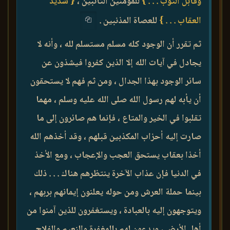
وقابل التوب . . . }
للمؤمنين التائبين ،
{ شديد
العقاب . . . }
للعصاة المذنبين .
ثم تقرر أن الوجود كله مسلم مستسلم لله ، وأنه لا
يجادل في آيات الله إلا الذين كفروا فيشذون عن
سائر الوجود بهذا الجدال ، ومن ثم فهم لا يستحقون
أن يأبه لهم رسول الله صلى الله عليه وسلم ، مهما
تقلبوا في الخير والمتاع ، فإنما هم صائرون إلى ما
صارت إليه أحزاب المكذبين قبلهم ، وقد أخذهم الله
أخذا بعقاب يستحق العجب والإعجاب ، ومع الأخذ
في الدنيا فإن عذاب الآخرة ينتظرهم هناك . . . ذلك
بينما حملة العرش ومن حوله يعلنون إيمانهم بربهم ،
ويتوجهون إليه بالعبادة ، ويستغفرون للذين آمنوا من
أهل الأرض ، ويدعون لهم بالمغفرة والنعيم والفلاح . .