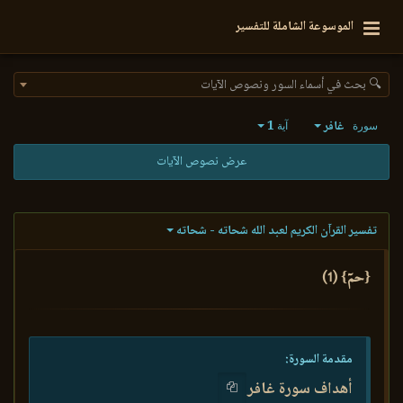
الموسوعة الشاملة للتفسير
🔍 بحث في أسماء السور ونصوص الآيات
غافر
1
سورة
آية
عرض نصوص الآيات
تفسير القرآن الكريم لعبد الله شحاته - شحاته
{حمٓ} (1)
مقدمة السورة:
أهداف سورة غافر