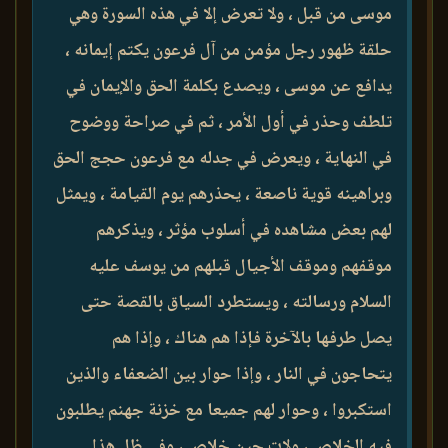
موسى من قبل ، ولا تعرض إلا في هذه السورة وهي
حلقة ظهور رجل مؤمن من آل فرعون يكتم إيمانه ،
يدافع عن موسى ، ويصدع بكلمة الحق والإيمان في
تلطف وحذر في أول الأمر ، ثم في صراحة ووضوح
في النهاية ، ويعرض في جدله مع فرعون حجج الحق
وبراهينه قوية ناصعة ، يحذرهم يوم القيامة ، ويمثل
لهم بعض مشاهده في أسلوب مؤثر ، ويذكرهم
موقفهم وموقف الأجيال قبلهم من يوسف عليه
السلام ورسالته ، ويستطرد السياق بالقصة حتى
يصل طرفها بالآخرة فإذا هم هناك ، وإذا هم
يتحاجون في النار ، وإذا حوار بين الضعفاء والذين
استكبروا ، وحوار لهم جميعا مع خزنة جهنم يطلبون
فيه الخلاص ، ولات حين خلاص ، وفي ظل هذا