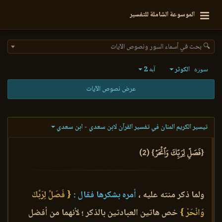
الموسوعة الشاملة للتفسير
🔍 بحث في أسماء السور ونصوص الآيات
الكوثر
2
سورة
آية
عرض نصوص الآيات
تيسير الكريم المنان في تفسير القرآن لابن سعدي - ابن سعدي
{فَصَلِّ لِرَبِّكَ وَٱنۡحَرۡ} (2)
ولما ذكر منته عليه ،
أمره بشكرها فقال :
{ فَصَلِّ لِرَبِّكَ
وَانْحَرْ }
خص هاتين العبادتين بالذكر ؛ لأنهما من أفضل