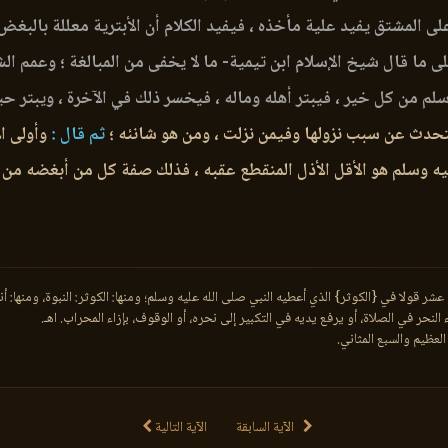
على المشتق يفيد علية مأخذه ، فيفيد الكلام أن الأبترية معللة بالبغض
–على ما قال شيخ الإسلام ابن تيمية- ما لا يخفى من المبالغة ؛ وعمم ا
 من كل خير ، فيبتر أهله وماله ، فيخسر ذلك في الآخرة ، ويبتر حياته ف
تحدث عن سبب نزولها وفيمن نزلت ، ومن هو شانئه ؛
ثم قال :
وأولى ال
ه وسلم هو الأقل الأذل المنقطع عقبه ، فذلك صفة كل من أبغضه من ال
ر قولا في {الكوثر} الذي أعطيه النبي صلى الله عليه وسلم؛ ومنها: الكوثر: النبوة، ومنها: أنه
لنحر في الصلاة، أو يرفع يديه في التكبير إلى نحره، أو الوقوف، بإزاء المحراب. اهـ.
لعظيم والسبع المثاني.
الآية السابقة
الآية التالية