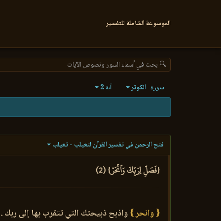
الموسوعة الشاملة للتفسير
🔍 بحث في أسماء السور ونصوص الآيات
الكوثر
2
سورة
آية
فتح الرحمن في تفسير القرآن لتعيلب - تعيلب
{فَصَلِّ لِرَبِّكَ وَٱنۡحَرۡ} (2)
{ وانحر }
واذبح ذبيحتك التي تتقرب بها إلى ربك .