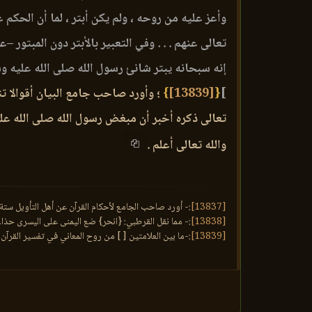
وأعز عليه من روحه ، ولم يكن أبتر ، لما أن الحكم 
تعالى عنهم . . . وفي التعبير بالأبتر دون المبتور 
إنه سبحانه يبتر شانئ رسول الله صلى الله عليه وسلم
]
{
[13839]
}
؛ وأورد صاحب جامع البيان أقوالا ت
تعالى ذكره أخبر أن مبغض رسول الله صلى الله علي
والله تعالى أعلم .
[13837]
:- أورد صاحب الجامع لأحكام القرآن عن أهل التأويل ستة عش
[13838]
:- مما نقل القرطبي: {انحر} ضع اليمنى على اليسرى حذاء ا
[13839]
:-ما بين العلامتين [ ] من روح المعاني في تفسير القرآن ا