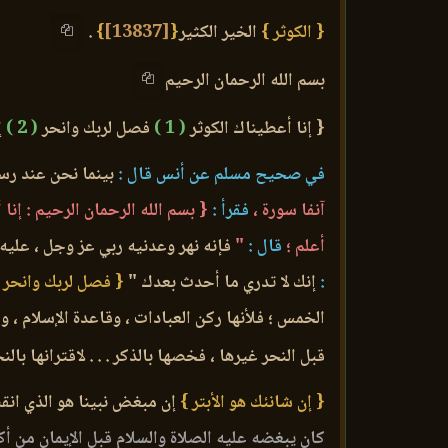
{ الكوثر }
الخير الكثير
{
[13837]
}
.
بسم الله الرحمان الرحيم
{ إنا أعطيناك الكوثر
( 1 )
فصل لربك وانحر
( 2 )
إ
في صحيح مسلم عن أنس قال :
بينما نحن عند رسو
آنفا سورة ،
فقرأ :
{ بسم الله الرحمان الرحيم : إنا 
أعلم ؛
قال :
"
فإنه نهر وعدنيه ربي عز وجل ، عليه 
:
إنك لا تدري ما أحدث بعدك "
{ فصل لربك وانحر 
الخمس ؛ فلأنها ركن العبادات ، وقاعدة الإسلام ، و
قبل النحر غيرها ، فخصها بالذكر . . . لاقترانها بالنح
{ إن شانئك هو الأبتر }
إن مبغض نبينا هو الذي انقط
كان يبغضه عليه الصلاة والسلام قبل الإيمان من أكا