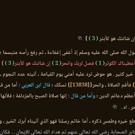
ن شانئك هو الأبتر
( 3 )
}
ل الله صلى الله عليه وسلم إذ أغفى إغفاءة ، ثم رفع رأسه متبسما ؛
أعطيناك الكوثر
( 1 )
فصل لربك وانحر
( 2 )
إن شانئك هو الأبتر
( 3 )
} ث
خير كثير . هو حوض ترد عليه أمتي يوم القيامة ، آنيته عدد النجوم ،
}
فأقم الصلاة ، وانحر
{
[13838]
}
نسكك ؛
قال ابن العربي :
أما من قال
أعظم دعائم الدين ؛
وأما من قال :
إنها صلاة الصبح بالمزدلفة ؛ فلأنها
ر . اه .
ع خيره وطمس ذكره ، أما خاتم رسلنا فهو الذي آتيناه أبرك الخير ، وأ
بر الصحابة رضي الله تعالى عنهم ثم هداه الله تعالى للإيمان . . فكا