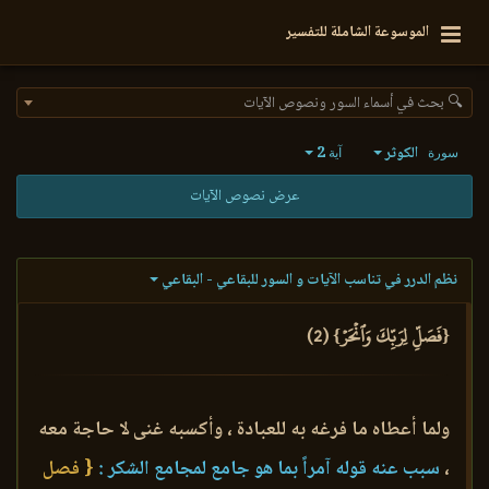
الموسوعة الشاملة للتفسير
🔍 بحث في أسماء السور ونصوص الآيات
الكوثر
2
سورة
آية
عرض نصوص الآيات
نظم الدرر في تناسب الآيات و السور للبقاعي - البقاعي
{فَصَلِّ لِرَبِّكَ وَٱنۡحَرۡ} (2)
ولما أعطاه ما فرغه به للعبادة ، وأكسبه غنى لا حاجة معه
،
سبب عنه قوله آمراً بما هو جامع لمجامع الشكر :
{ فصل