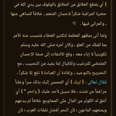
}
أي بقطع العلائق من الخلائق بالوقوف بين يدي الله في
حضرة المراقبة شكراً لإحسان المنعم ، خلافاً للساهي عنها
، والمرائي فيها .
ولما أتى بمظهر العظمة لتكثير العطاء فتسبب عنه الأمر
بما للملك من العلو ، وكان أمره صلى الله عليه وسلم
تكوينياً لا إباء معه ، وقع الالتفات إلى صفة الإحسان
المقتضي للترغيب والإقبال لما يفيد من التحبيب ، مع
التصريح بالتوحيد ، وإفادة أن العبادة لا تقع إلا شكراً ،
فقال تعالى :
{ لربك }
أي المحسن إليك بذلك سراً وعلناً
مراغماً من شئت ، فلا سبيل لأحد عليك
{ وانحر * }
أي
أنفق له الكوثر من المال على المحاويج خلافاً لم يدعهم
ويمنعهم الماعون ؛ لأن النحر أفضل نفقات العرب ؛ لأن