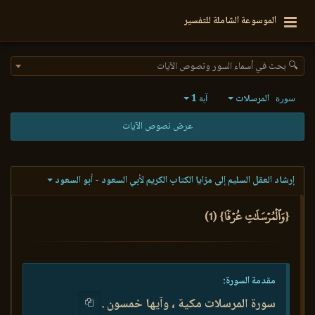
الموسوعة الشاملة للتفسير
🔍 بحث في أسماء السور ونصوص الآيات
المرسلات
1
سورة
آية
عرض نصوص الآيات
إرشاد العقل السليم إلى مزايا الكتاب الكريم لأبي السعود - أبو السعود
{وَٱلۡمُرۡسَلَٰتِ عُرۡفٗا} (1)
مقدمة السورة:
سورة المرسلات مكية ، وآيها خمسون .