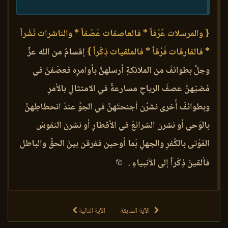
{ والمرسلات عُرْفاً * فالعاصفات عَصْفاً * والناشرات نَشْراً
* فالفارقات فَرْقاً * فالملقيات ذِكْراً }
إقسامٌ من الله عزِّ
وجلَّ بطوائفَ من الملائكةِ أرسلهنَّ بأوامرِه فعصَفنَ في
مُضيّهنَّ عصفَ الرياحِ مسارعةً في الامتثالِ بالأمرِ
وبطوائفَ أُخرى نشرْن أجنحتَهنَّ في الجوِّ عندَ انحطاطِهنَّ
بالوَحي أو نشرن الشرائعَ في الأقطارِ أو نشرن النفوسَ
المَوْتى بالكُفرِ والجهلِ بَما أوحين ففرقن بينَ الحقِّ والباطل
فألقينَ ذِكْراً إلى الأنبياءِ .
الآية السابقة
الآية التالية