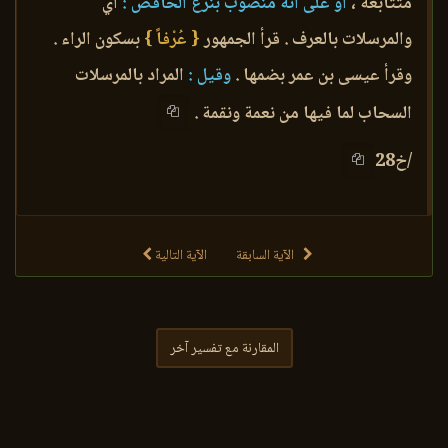
متتابعة ،
أو على أنه منصوب بنزع الخافض :
أي
والمرسلات بالعرف . قرأ الجمهور
{ عُرْفاً }
بسكون الراء .
وقرأ عيسى بن عمر بضمها .
وقيل :
المراد بالمرسلات
السحاب لما فيها من نعمة ونقمة .
/خ28
الآية السابقة
الآية التالية
المقارنة مع تفسير آخر