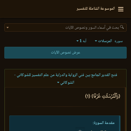
الموسوعة الشاملة للتفسير
🔍 بحث في أسماء السور ونصوص الآيات
المرسلات
1
سورة
آية
عرض نصوص الآيات
فتح القدير الجامع بين فني الرواية والدراية من علم التفسير للشوكاني -
الشوكاني
{وَٱلۡمُرۡسَلَٰتِ عُرۡفٗا} (1)
مقدمة السورة: