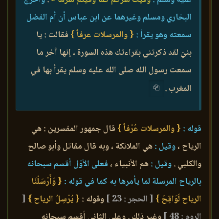
البخاري ومسلم وغيرهما عن ابن عباس أن أم الفضل
سمعته وهو يقرأ :
{ والمرسلات عرفاً }
فقالت : يا
بنيّ لقد ذكرتني بقراءتك هذه السورة ، إنها آخر ما
سمعت رسول الله صلى الله عليه وسلم يقرأ بها في
المغرب .
قوله :
{ والمرسلات عُرْفاً }
قال جمهور المفسرين : هي
الرياح ،
وقيل :
هي الملائكة ، وبه قال مقاتل وأبو صالح
والكلبي .
وقيل :
هم الأنبياء ،
فعلى الأوّل أقسم سبحانه
بالرياح المرسلة لما يأمرها به كما في قوله :
{ وَأَرْسَلْنَا
الرياح لَوَاقِحَ }
[ الحجر : 23 ]
وقوله :
{ يُرْسِلُ الرياح }
[
الروم : 48 ]
وغير ذلك . وعلى الثاني أقسم سبحانه