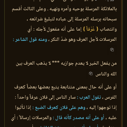
بالملائكة المرسلة بوحيه وأمره ونهيه . وعلى الثالث أقسم
سبحانه برسله المرسلة إلى عباده لتبليغ شرائعه ،
وانتصاب
{ عُرْفاً }
إما على أنه مفعول لأجله : أي
المرسلات لأجل العرف وهو ضدّ النكر ،
ومنه قول الشاعر :
من يفعل الخير لا يعدم جوازيه *** لا يذهب العرف بين
الله والناس
أو على أنه حال بمعنى متتابعة يتبع بعضها بعضاً كعرف
الفرس ،
تقول العرب :
سار الناس إلى فلان عرفاً واحداً :
إذا توجهوا إليه ،
وهم على فلان كعرف الضبع :
إذا تألبوا
عليه ،
أو على أنه مصدر كأنه قال :
والمرسلات إرسالاً : أي