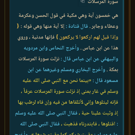
سورة المرسلات
هي خمسون آية وهي مكية في قول الحسن وعكرمة
وعطاء وجابر .
قال قتادة :
إلا آية منها وهي قوله :
{
وإذا قيل لهم اركعوا لا يركعون }
فإنها مدنية ، وروي
هذا عن ابن عباس .
وأخرج النحاس وابن مردويه
والبيهقي عن ابن عباس قال :
نزلت سورة المرسلات
بمكة .
وأخرج البخاري ومسلم وغيرهما عن ابن
مسعود قال :
«بينما نحن مع النبي صلى الله عليه
وسلم في غار بمنى إذ نزلت سورة المرسلات عرفاً ،
فإنه ليتلوها وإني لأتلقاها من فيه وإن فاه لرطب بها
إذ وثبت علينا حية ،
فقال النبي صلى الله عليه وسلم
:
اقتلوها ، فابتدرناه فذهبت ،
فقال النبي صلى الله
عليه وسلم :
وقيت شركم كما وقيتم شرها »
.
وأخرج