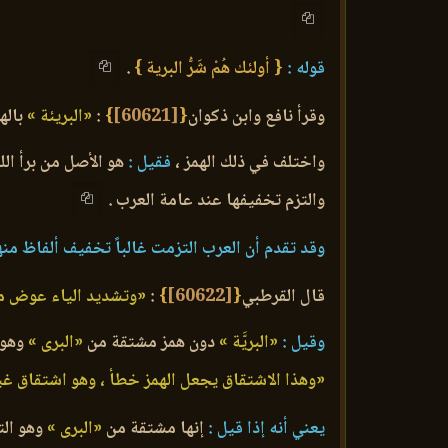
قوله :
{ أولئك هُمْ شَرُّ البرية }
.
وقرأ نافع وابن ذكوان
{
[60621]
}
:
«البريئة »
باله
واختلف في ذلك الهمز ،
فقيل :
هو الأصل من برأ الله
والتزم تخفيفها عند عامة العرب .
وقد تقدم أن العرب التزمت غالباً تخفيف ألفاظ منها
قال القرطبي
{
[60622]
}
:
«وتشديد الياء عوض من
وقيل :
«البريَّة »
دون همز مشتقة من
«البرى »
وهو ا
«وهذا الاشتقاق يجعل الهمز خطأ ، وهو اشتقاق غير
يعني أنه إذا قيل :
إنها مشتقة من
«البرى »
وهو الت