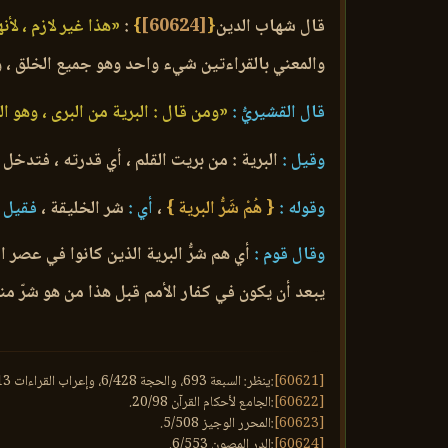
قال شهاب الدين
{
[60624]
}
:
«هذا غير لازم ، لأ
والمعني بالقراءتين شيء واحد وهو جميع الخلق ، ول
قال القشيريُّ :
«ومن قال : البرية من البرى ، وهو ال
وقيل :
البرية : من بريت القلم ، أي قدرته ، فتدخل
وقوله :
{ هُمْ شَرُّ البرية }
،
أي :
شر الخليقة ،
فقيل :
وقال قوم :
أي هم شرُّ البرية الذين كانوا في عصر ا
يبعد أن يكون في كفار الأمم قبل هذا من هو شرّ منه
[60621]
:ينظر: السبعة 693، والحجة 6/428، وإعراب القراءات 2/513، وحجة القراءات 769.
[60622]
:الجامع لأحكام القرآن 20/98.
[60623]
:المحرر الوجيز 5/508.
[60624]
:الدر المصون 6/553.