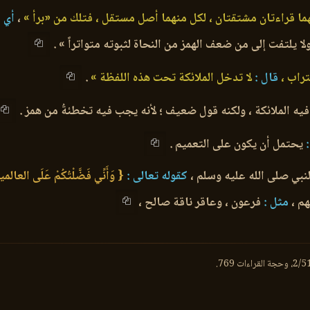
نهما قراءتان مشتقتان ، لكل منهما أصل مستقل ، فتلك من «برأ »
،
أي :
ا يلتفت إلى من ضعف الهمز من النحاة لثبوته متواتراً » .
تراب ،
قال :
لا تدخل الملائكة تحت هذه اللفظة »
.
 فيه الملائكة ، ولكنه قول ضعيف ؛ لأنه يجب فيه تخطئةُ من همز .
يحتمل أن يكون على التعميم .
لنبي صلى الله عليه وسلم ،
كقوله تعالى :
{ وَأَنِّي فَضَّلْتُكُمْ عَلَى العالم
م ،
مثل :
فرعون ، وعاقر ناقة صالح ،