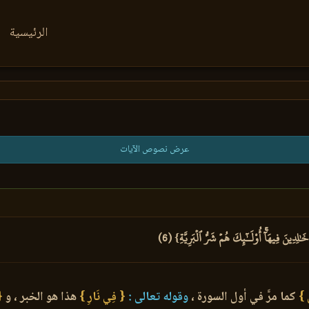
الرئيسية
عرض نصوص الآيات
دِينَ فِيهَآۚ أُوْلَـٰٓئِكَ هُمۡ شَرُّ ٱلۡبَرِيَّةِ} (6)
 }
كما مرَّ في أول السورة ،
وقوله تعالى :
{ فِي نَارِ }
هذا هو الخبر ، و
{