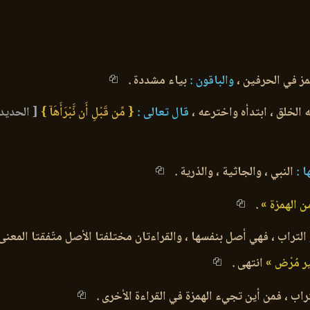
مز في الحرفين ،
والباقون :
بياء مشددة .
 الخلق ، ابتدأه واخترعه ،
قال تعالى :
{ مِّن قَبْلِ أَن نَّبْرَأَهَآ }
[ الحديد : 2
 :
النبي ، والجاثية ، والذرية .
 الهمزة »
.
لتراب ، فهي أصل بنفسها ، والقراءتان مختلفتا الأصل متّفقتا المعنى
 مُرْض »
انتهى .
راب ، فمن أين تجيء الهمزة في القراءة الأخرى .