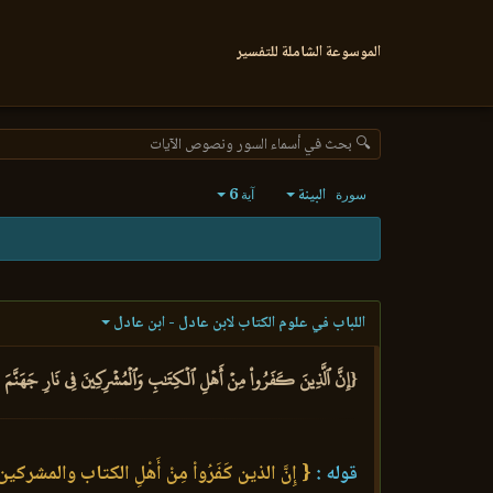
الموسوعة الشاملة للتفسير
🔍 بحث في أسماء السور ونصوص الآيات
البينة
6
سورة
آية
اللباب في علوم الكتاب لابن عادل - ابن عادل
{إِنَّ ٱلَّذِينَ كَفَرُواْ مِنۡ أَهۡلِ ٱلۡكِتَٰبِ وَٱلۡمُشۡرِكِينَ فِي نَارِ جَهَنَّمَ خَٰلِ
قوله :
{ إِنَّ الذين كَفَرُواْ مِنْ أَهْلِ الكتاب والمشركين