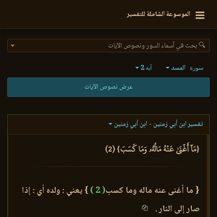
الموسوعة الشاملة للتفسير
🔍 بحث في أسماء السور ونصوص الآيات
المسد
2
سورة
آية
عرض نصوص الآيات
تفسير ابن أبي زمنين - ابن أبي زمنين
{مَآ أَغۡنَىٰ عَنۡهُ مَالُهُۥ وَمَا كَسَبَ} (2)
{ ما أغنى عنه ماله وما كسب
( 2 )
} يعني : ولده أي : إذا
صار إلى النار .