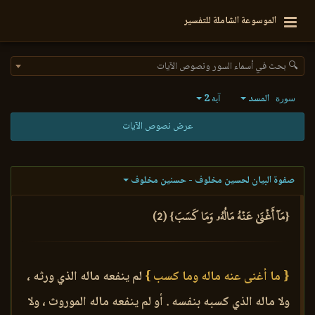
الموسوعة الشاملة للتفسير
🔍 بحث في أسماء السور ونصوص الآيات
المسد
2
سورة
آية
عرض نصوص الآيات
صفوة البيان لحسين مخلوف - حسنين مخلوف
{مَآ أَغۡنَىٰ عَنۡهُ مَالُهُۥ وَمَا كَسَبَ} (2)
{ ما أغنى عنه ماله وما كسب }
لم ينفعه ماله الذي ورثه ،
ولا ماله الذي كسبه بنفسه . أو لم ينفعه ماله الموروث ، ولا