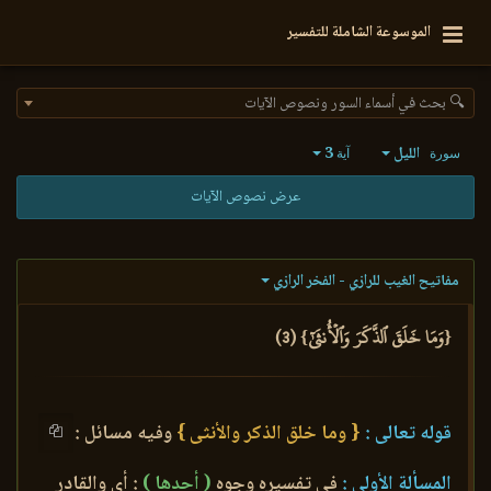
الموسوعة الشاملة للتفسير
🔍 بحث في أسماء السور ونصوص الآيات
الليل
3
سورة
آية
عرض نصوص الآيات
مفاتيح الغيب للرازي - الفخر الرازي
{وَمَا خَلَقَ ٱلذَّكَرَ وَٱلۡأُنثَىٰٓ} (3)
قوله تعالى :
{ وما خلق الذكر والأنثى }
وفيه مسائل :
المسألة الأولى :
في تفسيره وجوه
( أحدها )
: أي والقادر