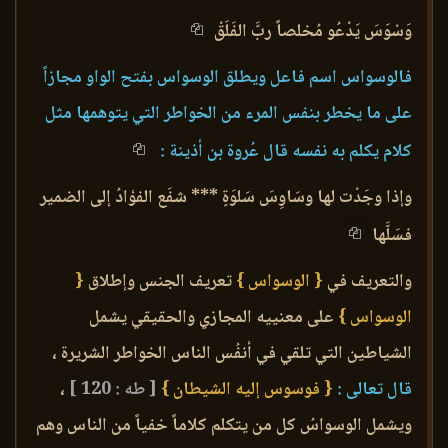
وَسْوَسَ يَدْعُو مُخلصاً ربَّ الفَلَقْ
فالوسواس اسم فاعل ويطلق الوسواس بفتح الواو مجازاً
على ما يخطر بنفس المرء من الخواطر التي يتوهمها مثل
كلام يكلم به نفسه قال عُروة بن أذينة :
وإذا وجَدْت لها وسَاوِسَ سَلوَةٍ *** شفَع الفؤادُ إلى الضمير
فسَلَّها
والتعريف في
{ الوسواس }
تعريف الجنس وإطلاق
{
الوسواس }
على معنييه المجازي والحقيقي يشمل
الشياطين التي تلقي في أنفُس الناس الخواطر الشريرة ،
قال تعالى :
{ فوسوس إليه الشيطان }
[ طه : 120 ]
،
ويشمل الوسواسُ كل من يتكلم كلاماً خفياً من الناس وهم