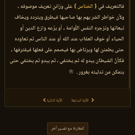
فالتعريف في
{ الخناس }
على وزاننِ تعريف موصوفه ،
ولأن خواطر الشر يهم بها صاحبها فيطرق ويتردد ويخاف
تبعاتها وتزجره النفس اللّوامة ، أو يزَعه وازع الدين أو
الحياء أو خوف العقاب عند الله أو عند الناس ثم تعاوده
حتى يطمئن لها ويرتاض بها فيصمم على فعلها فيقترفها ،
فكأنَّ الشيطان يبدو له ثم يختفي ، ثم يبدو ثم يختفي حتى
يتمكن من تدليته بغرور .
الآية السابقة
الآية التالية
المقارنة مع تفسير آخر