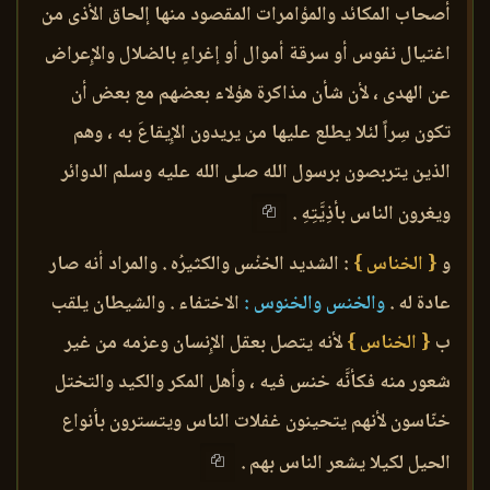
أصحاب المكائد والمؤامرات المقصود منها إلحاق الأذى من
اغتيال نفوس أو سرقة أموال أو إغراءٍ بالضلال والإِعراض
عن الهدى ، لأن شأن مذاكرة هؤلاء بعضهم مع بعض أن
تكون سِراً لئلا يطلع عليها من يريدون الإِيقاعَ به ، وهم
الذين يتربصون برسول الله صلى الله عليه وسلم الدوائر
ويغرون الناس بأذِيَّتِهِ .
و
{ الخناس }
: الشديد الخنْس والكثيرُه . والمراد أنه صار
عادة له .
والخنس والخنوس :
الاختفاء . والشيطان يلقب
ب
{ الخناس }
لأنه يتصل بعقل الإِنسان وعزمه من غير
شعور منه فكأنَّه خنس فيه ، وأهل المكر والكيد والتختل
خنّاسون لأنهم يتحينون غفلات الناس ويتسترون بأنواع
الحيل لكيلا يشعر الناس بهم .