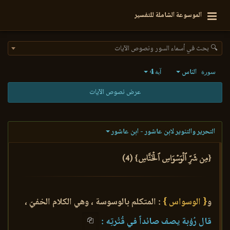
الموسوعة الشاملة للتفسير
🔍 بحث في أسماء السور ونصوص الآيات
الناس
4
سورة
آية
عرض نصوص الآيات
التحرير والتنوير لابن عاشور - ابن عاشور
{مِن شَرِّ ٱلۡوَسۡوَاسِ ٱلۡخَنَّاسِ} (4)
و
{ الوسواس }
: المتكلم بالوسوسة ، وهي الكلام الخفيّ ،
قال رُؤبة يصف صائداً في قُتْرتِه :