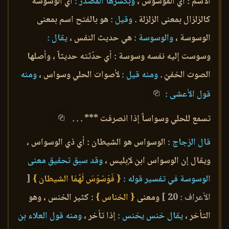
الاسم : أي الموسوس ،
وبكسرها المصدر :
أي الوسوسة
كالزلزال بمعنى الزلزلة .
وقيل :
هو بالفتح اسم بمعنى
الوسوسة ،
والوسوسة :
هي حديث النفس ،
يقال :
وسوست إليه نفسه وسوسة : أي حدّثته حديثاً ، وأصلها
الصوت الخفيّ .
ومنه قيل :
لأصوات الحلي وسواس ،
ومنه
قول الأعشى :
تسمع للحلي وسواساً إذا انصرفت *** . . .
قال الزجاج :
الوسواس هو الشيطان : أي ذي الوسواس ،
ويقال إن الوسواس ابن لإبليس ،
وقد سبق تحقيق معنى
الوسوسة في تفسير قوله :
{ فَوَسْوَسَ لَهُمَا الشيطان }
[
الأعراف : 20 ]
ومعنى
{ الخناس }
: كثير الخنس ، وهو
التأخر ،
يقال خنس يخنس :
إذا تأخر ،
ومنه قول العلاء بن