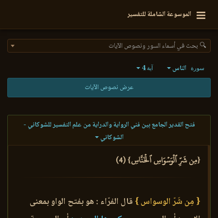
الموسوعة الشاملة للتفسير
🔍 بحث في أسماء السور ونصوص الآيات
الناس
4
سورة
آية
عرض نصوص الآيات
فتح القدير الجامع بين فني الرواية والدراية من علم التفسير للشوكاني -
الشوكاني
{مِن شَرِّ ٱلۡوَسۡوَاسِ ٱلۡخَنَّاسِ} (4)
{ مِن شَرّ الوسواس }
قال الفرّاء : هو بفتح الواو بمعنى