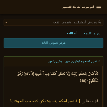
الموسوعة الشاملة للتفسير
🔍 بحث في أسماء السور ونصوص الآيات
القلم
48
سورة
آية
عرض نصوص الآيات
التفسير الصحيح لبشير ياسين - بشير ياسين
{فَٱصۡبِرۡ لِحُكۡمِ رَبِّكَ وَلَا تَكُن كَصَاحِبِ ٱلۡحُوتِ إِذۡ نَادَىٰ وَهُوَ
مَكۡظُومٞ} (48)
قوله تعالى
{ فاصبر لحكم ربك ولا تكن كصاحب الحوت إذ