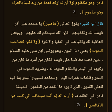
نادى وهو مكظوم لولا أن تداركه نعمة من ربه لنبذ بالعراء
وهو مذموم }
.
قال ابن كثير :
يقول تعالى
{ فاصبر }
يا محمد على أذى
قومك لك وتكذيبهم ، فإن الله سيحكم لك عليهم ، ويجعل
العاقبة لك ولأتباعك في الدنيا والآخرة
{ ولا تكن كصاحب
الحوت }
يعني : ذا النون ، وهو يونس ابن متى عليه السلام
، حين ذهب مغاضبا على قومه فكان من أمره ما كان من
ركوبه في البحر والتقام الحوت له ، وشرود الحوت في
البحر وظلمات غمرات اليم ، وسماعه تسبيح البحر بما فيه
للعلي القدير ، الذي لا يرد ما أنفذه من التقدير ، فحينئذ
نادى في الظلمات
{ أن لا إله إلا أنت سبحانك إني كنت من
الظالمين }
.