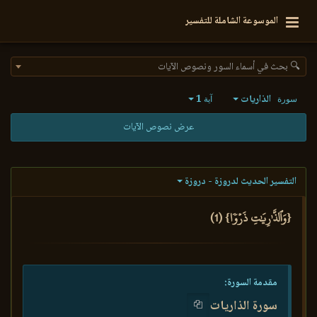
الموسوعة الشاملة للتفسير
🔍 بحث في أسماء السور ونصوص الآيات
الذاريات
1
سورة
آية
عرض نصوص الآيات
التفسير الحديث لدروزة - دروزة
{وَٱلذَّـٰرِيَٰتِ ذَرۡوٗا} (1)
مقدمة السورة:
سورة الذاريات