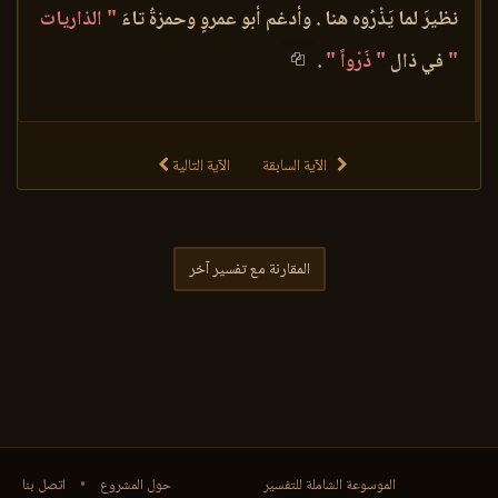
نظيرَ لما يَذْرُوه هنا . وأدغم أبو عمروٍ وحمزةُ تاءَ
" الذاريات
"
في ذال
" ذَرْواً "
.
الآية السابقة
الآية التالية
المقارنة مع تفسير آخر
الموسوعة الشاملة للتفسير
حول المشروع
•
اتصل بنا