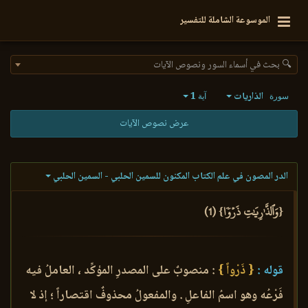
الموسوعة الشاملة للتفسير
🔍 بحث في أسماء السور ونصوص الآيات
الذاريات
1
سورة
آية
عرض نصوص الآيات
الدر المصون في علم الكتاب المكنون للسمين الحلبي - السمين الحلبي
{وَٱلذَّـٰرِيَٰتِ ذَرۡوٗا} (1)
قوله :
{ ذَرْواً }
: منصوبٌ على المصدرِ المؤكِّد ، العاملُ فيه
فَرْعُه وهو اسمُ الفاعلِ . والمفعولُ محذوفٌ اقتصاراً ؛ إذ لا