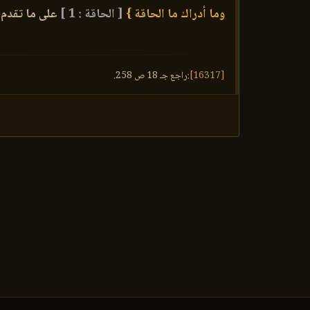
وما أدراك ما الحاقة }
[ الحاقة : 1 ]
على ما تقدم
{
[16317]
:راجع جـ 18 ص 258.