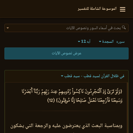
الموسوعة الشاملة للتفسير
🔍 بحث في أسماء السور ونصوص الآيات
السجدة
12
سورة
آية
عرض نصوص الآيات
في ظلال القرآن لسيد قطب - سيد قطب
{وَلَوۡ تَرَىٰٓ إِذِ ٱلۡمُجۡرِمُونَ نَاكِسُواْ رُءُوسِهِمۡ عِندَ رَبِّهِمۡ رَبَّنَآ أَبۡصَرۡنَا
وَسَمِعۡنَا فَٱرۡجِعۡنَا نَعۡمَلۡ صَٰلِحًا إِنَّا مُوقِنُونَ} (12)
وبمناسبة البعث الذي يعترضون عليه والرجعة التي يشكون