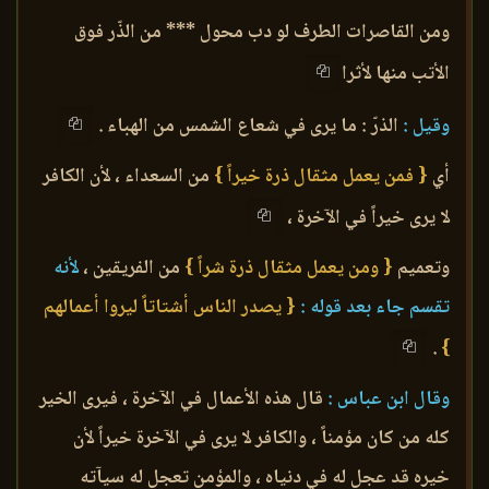
ومن القاصرات الطرف لو دب محول *** من الذّر فوق
الأتب منها لأثرا
وقيل :
الذرّ : ما يرى في شعاع الشمس من الهباء .
أي
{ فمن يعمل مثقال ذرة خيراً }
من السعداء ، لأن الكافر
لا يرى خيراً في الآخرة ،
وتعميم
{ ومن يعمل مثقال ذرة شراً }
من الفريقين ،
لأنه
تقسم جاء بعد قوله :
{ يصدر الناس أشتاتاً ليروا أعمالهم
.
}
وقال ابن عباس :
قال هذه الأعمال في الآخرة ، فيرى الخير
كله من كان مؤمناً ، والكافر لا يرى في الآخرة خيراً لأن
خيره قد عجل له في دنياه ، والمؤمن تعجل له سيآته