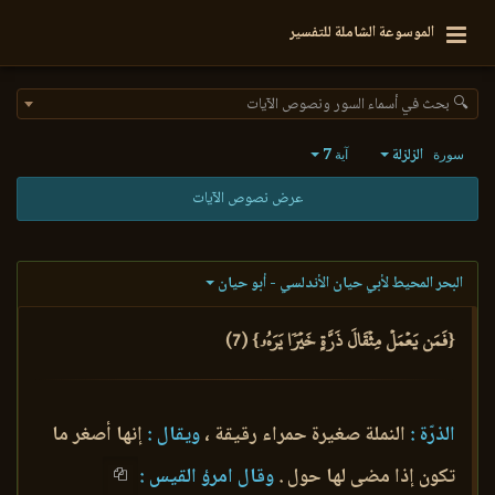
الموسوعة الشاملة للتفسير
🔍 بحث في أسماء السور ونصوص الآيات
الزلزلة
7
سورة
آية
عرض نصوص الآيات
البحر المحيط لأبي حيان الأندلسي - أبو حيان
{فَمَن يَعۡمَلۡ مِثۡقَالَ ذَرَّةٍ خَيۡرٗا يَرَهُۥ} (7)
الذرّة :
النملة صغيرة حمراء رقيقة ،
ويقال :
إنها أصغر ما
تكون إذا مضى لها حول .
وقال امرؤ القيس :