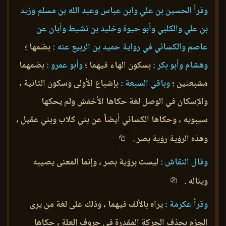
وقرأ الحسين بن علي وابن عباس وعبد الله بن مسلم وزيد
بن علي والكلبي وأبو حيوة وخليد بن نشيط وأبان عن
عاصم والكسائي في رواية حميد بن الربيع عنه :
بضمها ؛
وهشام وأبو بكر :
بسكون الهاء فيهما ؛
وأبو عمرو :
بضمهما
مشبعتين ؛
وباقي السبعة :
بإشباع الأولى وسكون الثانية ،
والإسكان في الوصل لغة حكاها الأخفش ولم يحكها
سيبويه ، وحكاها الكسائي أيضاً عن بني كلاب وبني عقيل ،
وهذه الرؤية رؤية بصر .
وقال النقاش :
ليست برؤية بصر ، وإنما المعنى يصيبه
ويناله .
وقرأ عكرمة :
يراه بالألف فيهما ، وذلك على لغة من يرى
الجزم بحذف الحركة المقدرة في حروف العلة ، حكاها