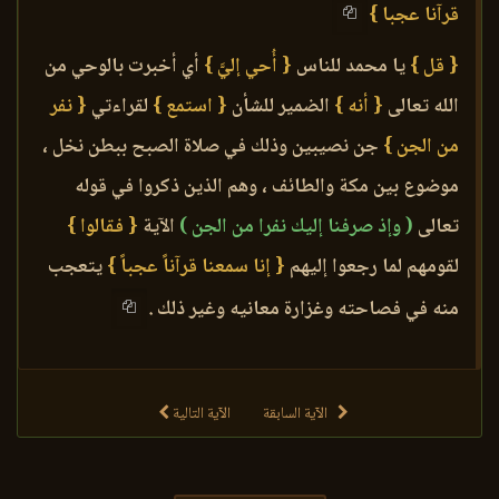
قرآنا عجبا }
{ قل }
يا محمد للناس
{ أُحي إليَّ }
أي أخبرت بالوحي من
الله تعالى
{ أنه }
الضمير للشأن
{ استمع }
لقراءتي
{ نفر
من الجن }
جن نصيبين وذلك في صلاة الصبح ببطن نخل ،
موضوع بين مكة والطائف ، وهم الذين ذكروا في قوله
تعالى
( وإذ صرفنا إليك نفرا من الجن )
الآية
{ فقالوا }
لقومهم لما رجعوا إليهم
{ إنا سمعنا قرآناً عجباً }
يتعجب
منه في فصاحته وغزارة معانيه وغير ذلك .
الآية السابقة
الآية التالية