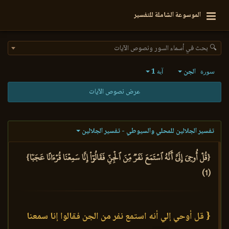
الموسوعة الشاملة للتفسير
🔍 بحث في أسماء السور ونصوص الآيات
الجن
1
سورة
آية
عرض نصوص الآيات
تفسير الجلالين للمحلي والسيوطي - تفسير الجلالين
{قُلۡ أُوحِيَ إِلَيَّ أَنَّهُ ٱسۡتَمَعَ نَفَرٞ مِّنَ ٱلۡجِنِّ فَقَالُوٓاْ إِنَّا سَمِعۡنَا قُرۡءَانًا عَجَبٗا}
(1)
{ قل أوحي إلي أنه استمع نفر من الجن فقالوا إنا سمعنا