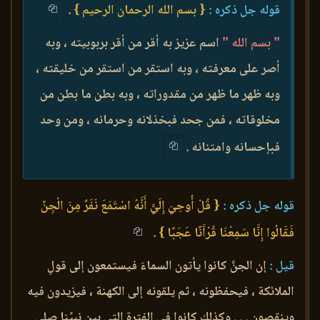
قوله جل ذكره :
{ بسم الله الرحمان الرحيم }
.
" بسم الله "
اسم عزيز به أقر من أقر بربوبيته ، وبه
أصر على معرفته ، وبه استقر من استقر من خليقته ،
وبه ظهر ما ظهر من مقدوراته ، وبه بطن ما بطن من
مخلوقاته ، فمن جحد فبخذلانه وحرمانه ، ومن وحد
فبإحسانه وامتنانه .
قوله جل ذكره :
{ قُلْ أُوحِيَ إِلَيَّ أَنَّهُ اسْتَمَعَ نَفَرٌ مِنَ الْجِنِّ
فَقَالُوا إِنَّا سَمِعْنَا قُرْآَنًا عَجَبًا }
.
قيل :
إن الجنَّ كانوا يأتون السماءَ فيستمعون إلى قولِ
الملائكة ، فيحفظونه ، ثم يلقونه إلى الكهنة ، فيزيدون فيه
وينقصون . . . وكذلك كانوا في الفترة التي بين نبيِّنا صلى