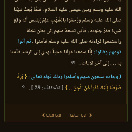
الله عليه وسلم وبين عيسى عليه السلام . فلمَّا بُعِثَ نبيُّنا
صلى الله عليه وسلم ورُجِمُوا بالشُّهُبِ عَلِمَ إبليس أنه وقع
شيءٌ ففرَّ جنوده ، فأتى تسعةٌ منهم إلى بطن نخلة
واستمعوا قراءته صلى الله عليه وسلم فآمنوا ،
ثم آتوا
قومهم وقالوا :
إنَّا سمعنا قرآنا عجباً يهدي إلى الرشد فآمنا
به . . . إلى آخر الآيات .
( وجاءه سبعون منهم وأسلموا وذلك قوله تعالى :
{ وَإِذْ
صَرَفْنَا إِلَيْكَ نَفَراً مِّنَ الْجِنِّ . . }
[ الأحقاف : 29 ]
.
الآية السابقة
الآية التالية