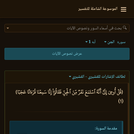
الموسوعة الشاملة للتفسير
🔍 بحث في أسماء السور ونصوص الآيات
الجن
1
سورة
آية
عرض نصوص الآيات
لطائف الإشارات للقشيري - القشيري
{قُلۡ أُوحِيَ إِلَيَّ أَنَّهُ ٱسۡتَمَعَ نَفَرٞ مِّنَ ٱلۡجِنِّ فَقَالُوٓاْ إِنَّا سَمِعۡنَا قُرۡءَانًا عَجَبٗا}
(1)
مقدمة السورة: