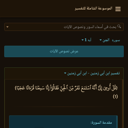
الموسوعة الشاملة للتفسير
🔍 بحث في أسماء السور ونصوص الآيات
الجن
1
سورة
آية
عرض نصوص الآيات
تفسير ابن أبي زمنين - ابن أبي زمنين
{قُلۡ أُوحِيَ إِلَيَّ أَنَّهُ ٱسۡتَمَعَ نَفَرٞ مِّنَ ٱلۡجِنِّ فَقَالُوٓاْ إِنَّا سَمِعۡنَا قُرۡءَانًا عَجَبٗا}
(1)
مقدمة السورة: