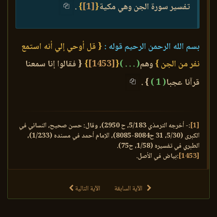
تفسير سورة الجن وهي مكية
{
[1]
}
.
بسم الله الرحمن الرحيم قوله :
{ قل أوحي إلي أنه استمع
نفر من الجن }
وهم
( . . . )
{
[1453]
}
{ فقالوا إنا سمعنا
قرآنا عجبا
( 1 )
} .
[1]
:- أخرجه الترمذي 5/183، ح 2950)، وقال: حسن صحيح، النسائي في
الكبرى (5/30، 31 ح8084-8085)، الإمام أحمد في مسنده (1/233)،
الطبري في تفسيره (1/58، ح75).
[1453]
:بياض في الأصل.
الآية السابقة
الآية التالية